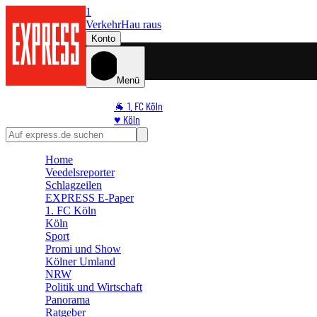
1
Verkehr
Hau raus
Konto
Menü
🐐 1. FC Köln
♥️ Köln
⭐ Promi
🏆 Sport
Home
🛒 Shoppingwelt
Veedelsreporter
🧩 Spiele
Schlagzeilen
EXPRESS E-Paper
1. FC Köln
Köln
Sport
Promi und Show
Kölner Umland
NRW
Politik und Wirtschaft
Panorama
Ratgeber