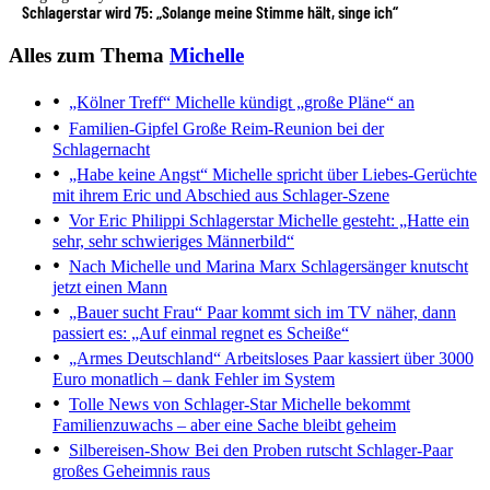
Schlagerstar wird 75: „Solange meine Stimme hält, singe ich“
Alles zum Thema
Michelle
„Kölner Treff“
Michelle kündigt „große Pläne“ an
Familien-Gipfel
Große Reim-Reunion bei der
Schlagernacht
„Habe keine Angst“
Michelle spricht über Liebes-Gerüchte
mit ihrem Eric und Abschied aus Schlager-Szene
Vor Eric Philippi
Schlagerstar Michelle gesteht: „Hatte ein
sehr, sehr schwieriges Männerbild“
Nach Michelle und Marina Marx
Schlagersänger knutscht
jetzt einen Mann
„Bauer sucht Frau“
Paar kommt sich im TV näher, dann
passiert es: „Auf einmal regnet es Scheiße“
„Armes Deutschland“
Arbeitsloses Paar kassiert über 3000
Euro monatlich – dank Fehler im System
Tolle News von Schlager-Star
Michelle bekommt
Familienzuwachs – aber eine Sache bleibt geheim
Silbereisen-Show
Bei den Proben rutscht Schlager-Paar
großes Geheimnis raus