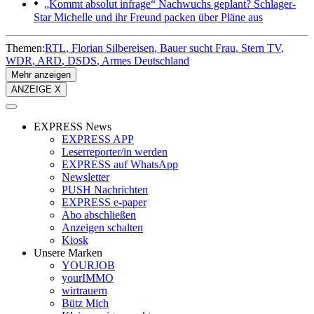
„Kommt absolut infrage“
Nachwuchs geplant? Schlager-
Star Michelle und ihr Freund packen über Pläne aus
Themen:
RTL
Florian Silbereisen
Bauer sucht Frau
Stern TV
WDR
ARD
DSDS
Armes Deutschland
Mehr anzeigen
ANZEIGE X
EXPRESS News
EXPRESS APP
Leserreporter/in werden
EXPRESS auf WhatsApp
Newsletter
PUSH Nachrichten
EXPRESS e-paper
Abo abschließen
Anzeigen schalten
Kiosk
Unsere Marken
YOURJOB
yourIMMO
wirtrauern
Bütz Mich