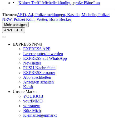
„Kölner Treff“
Michelle kündigt „große Pläne“ an
Themen:
ARD
A4
Polizeimeldungen
Kasalla
Michelle
Polizei
NRW
Polizei Köln
Wetter
Boris Becker
Mehr anzeigen
ANZEIGE X
EXPRESS News
EXPRESS APP
Leserreporter/in werden
EXPRESS auf WhatsApp
Newsletter
PUSH Nachrichten
EXPRESS e-paper
Abo abschließen
Anzeigen schalten
Kiosk
Unsere Marken
YOURJOB
yourIMMO
wirtrauern
Bütz Mich
Kleinanzeigenmarkt