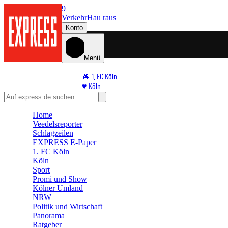
9
Verkehr
Hau raus
Konto
Menü
🐐 1. FC Köln
♥️ Köln
⭐ Promi
🏆 Sport
Home
🛒 Shoppingwelt
Veedelsreporter
🧩 Spiele
Schlagzeilen
EXPRESS E-Paper
1. FC Köln
Köln
Sport
Promi und Show
Kölner Umland
NRW
Politik und Wirtschaft
Panorama
Ratgeber