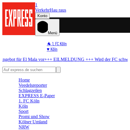
1
Verkehr
Hau raus
Konto
Menü
🐐 1. FC Köln
♥️ Köln
⭐ Promi
r El Mala vor
+++ EILMELDUNG +++
Wird der FC schwach?
BVB be
🏆 Sport
🛒 Shoppingwelt
🧩 Spiele
Home
Veedelsreporter
Schlagzeilen
EXPRESS E-Paper
1. FC Köln
Köln
Sport
Promi und Show
Kölner Umland
NRW