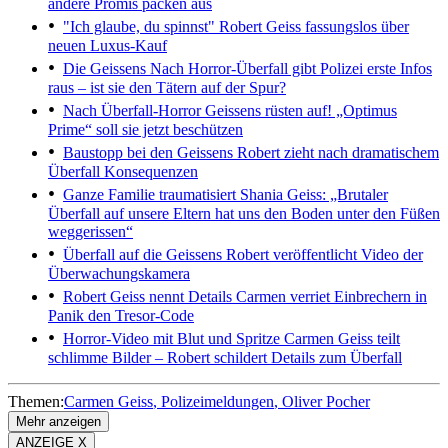
andere Promis packen aus
"Ich glaube, du spinnst"
Robert Geiss fassungslos über
neuen Luxus-Kauf
Die Geissens
Nach Horror-Überfall gibt Polizei erste Infos
raus – ist sie den Tätern auf der Spur?
Nach Überfall-Horror
Geissens rüsten auf! „Optimus
Prime“ soll sie jetzt beschützen
Baustopp bei den Geissens
Robert zieht nach dramatischem
Überfall Konsequenzen
Ganze Familie traumatisiert
Shania Geiss: „Brutaler
Überfall auf unsere Eltern hat uns den Boden unter den Füßen
weggerissen“
Überfall auf die Geissens
Robert veröffentlicht Video der
Überwachungskamera
Robert Geiss nennt Details
Carmen verriet Einbrechern in
Panik den Tresor-Code
Horror-Video mit Blut und Spritze
Carmen Geiss teilt
schlimme Bilder – Robert schildert Details zum Überfall
Themen:
Carmen Geiss
Polizeimeldungen
Oliver Pocher
Mehr anzeigen
ANZEIGE X