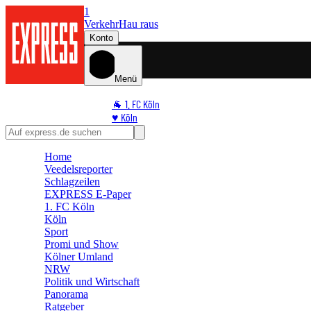
1
Verkehr
Hau raus
Konto
Menü
🐐 1. FC Köln
♥️ Köln
⭐ Promi
🏆 Sport
Home
🛒 Shoppingwelt
Veedelsreporter
🧩 Spiele
Schlagzeilen
EXPRESS E-Paper
1. FC Köln
Köln
Sport
Promi und Show
Kölner Umland
NRW
Politik und Wirtschaft
Panorama
Ratgeber