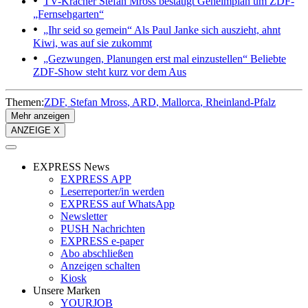
TV-Kracher
Stefan Mross bestätigt Geheimplan um ZDF-
„Fernsehgarten“
„Ihr seid so gemein“
Als Paul Janke sich auszieht, ahnt
Kiwi, was auf sie zukommt
„Gezwungen, Planungen erst mal einzustellen“
Beliebte
ZDF-Show steht kurz vor dem Aus
Themen:
ZDF
Stefan Mross
ARD
Mallorca
Rheinland-Pfalz
Mehr anzeigen
ANZEIGE X
EXPRESS News
EXPRESS APP
Leserreporter/in werden
EXPRESS auf WhatsApp
Newsletter
PUSH Nachrichten
EXPRESS e-paper
Abo abschließen
Anzeigen schalten
Kiosk
Unsere Marken
YOURJOB