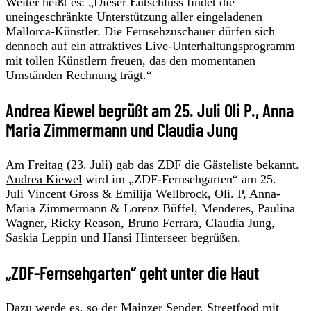
Weiter heißt es: „Dieser Entschluss findet die
uneingeschränkte Unterstützung aller eingeladenen
Mallorca-Künstler. Die Fernsehzuschauer dürfen sich
dennoch auf ein attraktives Live-Unterhaltungsprogramm
mit tollen Künstlern freuen, das den momentanen
Umständen Rechnung trägt.“
Andrea Kiewel begrüßt am 25. Juli Oli P., Anna
Maria Zimmermann und Claudia Jung
Am Freitag (23. Juli) gab das ZDF die Gästeliste bekannt.
Andrea Kiewel
wird im „ZDF-Fernsehgarten“ am 25.
Juli Vincent Gross & Emilija Wellbrock, Oli. P, Anna-
Maria Zimmermann & Lorenz Büffel, Menderes, Paulina
Wagner, Ricky Reason, Bruno Ferrara, Claudia Jung,
Saskia Leppin und Hansi Hinterseer begrüßen.
„ZDF-Fernsehgarten“ geht unter die Haut
Dazu werde es, so der Mainzer Sender, Streetfood mit