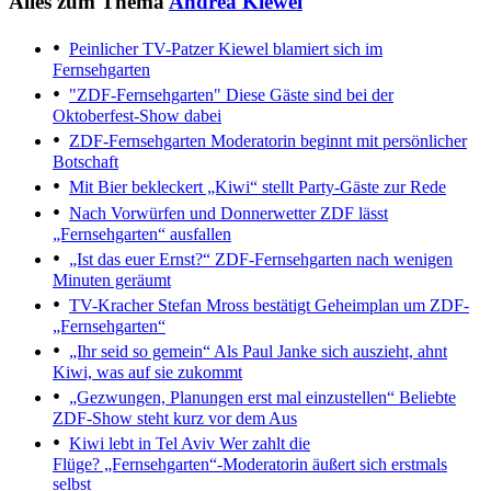
Alles zum Thema
Andrea Kiewel
Peinlicher TV-Patzer
Kiewel blamiert sich im
Fernsehgarten
"ZDF-Fernsehgarten"
Diese Gäste sind bei der
Oktoberfest-Show dabei
ZDF-Fernsehgarten
Moderatorin beginnt mit persönlicher
Botschaft
Mit Bier bekleckert
„Kiwi“ stellt Party-Gäste zur Rede
Nach Vorwürfen und Donnerwetter
ZDF lässt
„Fernsehgarten“ ausfallen
„Ist das euer Ernst?“
ZDF-Fernsehgarten nach wenigen
Minuten geräumt
TV-Kracher
Stefan Mross bestätigt Geheimplan um ZDF-
„Fernsehgarten“
„Ihr seid so gemein“
Als Paul Janke sich auszieht, ahnt
Kiwi, was auf sie zukommt
„Gezwungen, Planungen erst mal einzustellen“
Beliebte
ZDF-Show steht kurz vor dem Aus
Kiwi lebt in Tel Aviv
Wer zahlt die
Flüge? „Fernsehgarten“-Moderatorin äußert sich erstmals
selbst