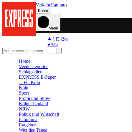
Verkehr
Hau raus
Konto
Menü
🐐 1. FC Köln
♥️ Köln
⭐ Promi
🏆 Sport
Home
🛒 Shoppingwelt
Veedelsreporter
🧩 Spiele
Schlagzeilen
EXPRESS E-Paper
1. FC Köln
Köln
Sport
Promi und Show
Kölner Umland
NRW
Politik und Wirtschaft
Panorama
Ratgeber
Witz des Tages