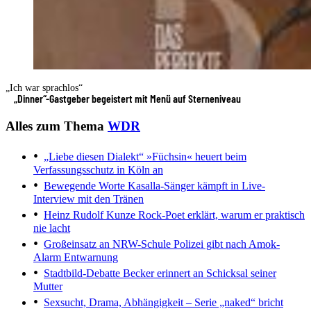
„Ich war sprachlos“
„Dinner“-Gastgeber begeistert mit Menü auf Sterneniveau
Alles zum Thema
WDR
„Liebe diesen Dialekt“
»Füchsin« heuert beim
Verfassungsschutz in Köln an
Bewegende Worte
Kasalla-Sänger kämpft in Live-
Interview mit den Tränen
Heinz Rudolf Kunze
Rock-Poet erklärt, warum er praktisch
nie lacht
Großeinsatz an NRW-Schule
Polizei gibt nach Amok-
Alarm Entwarnung
Stadtbild-Debatte
Becker erinnert an Schicksal seiner
Mutter
Sexsucht, Drama, Abhängigkeit
– Serie „naked“ bricht