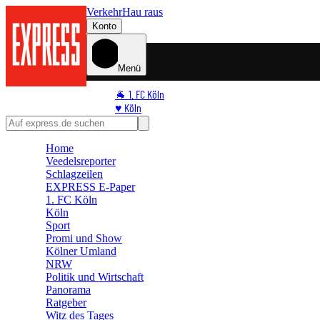
Verkehr
Hau raus
Konto
Menü
🐐 1. FC Köln
♥️ Köln
⭐ Promi
🏆 Sport
Home
🛒 Shoppingwelt
Veedelsreporter
🧩 Spiele
Schlagzeilen
EXPRESS E-Paper
1. FC Köln
Köln
Sport
Promi und Show
Kölner Umland
NRW
Politik und Wirtschaft
Panorama
Ratgeber
Witz des Tages