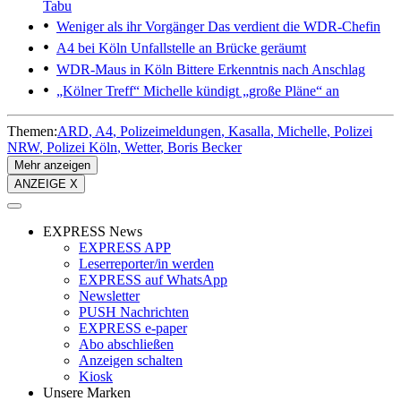
Tabu
Weniger als ihr Vorgänger
Das verdient die WDR-Chefin
A4 bei Köln
Unfallstelle an Brücke geräumt
WDR-Maus in Köln
Bittere Erkenntnis nach Anschlag
„Kölner Treff“
Michelle kündigt „große Pläne“ an
Themen:
ARD
A4
Polizeimeldungen
Kasalla
Michelle
Polizei
NRW
Polizei Köln
Wetter
Boris Becker
Mehr anzeigen
ANZEIGE X
EXPRESS News
EXPRESS APP
Leserreporter/in werden
EXPRESS auf WhatsApp
Newsletter
PUSH Nachrichten
EXPRESS e-paper
Abo abschließen
Anzeigen schalten
Kiosk
Unsere Marken