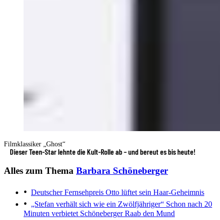
Filmklassiker „Ghost“
Dieser Teen-Star lehnte die Kult-Rolle ab – und bereut es bis heute!
Alles zum Thema
Barbara Schöneberger
Deutscher Fernsehpreis
Otto lüftet sein Haar-Geheimnis
„Stefan verhält sich wie ein Zwölfjähriger“
Schon nach 20
Minuten verbietet Schöneberger Raab den Mund