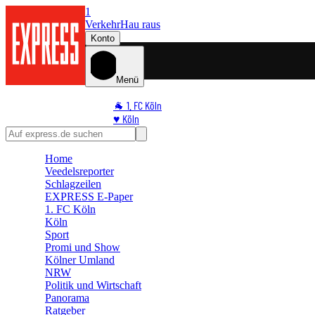
1
Verkehr
Hau raus
Konto
Menü
🐐 1. FC Köln
♥️ Köln
⭐ Promi
🏆 Sport
Home
🛒 Shoppingwelt
Veedelsreporter
🧩 Spiele
Schlagzeilen
EXPRESS E-Paper
1. FC Köln
Köln
Sport
Promi und Show
Kölner Umland
NRW
Politik und Wirtschaft
Panorama
Ratgeber