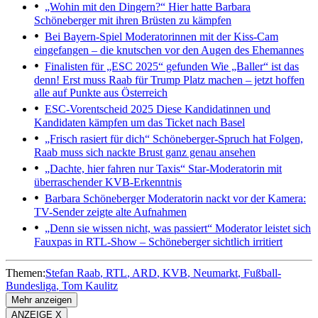
„Wohin mit den Dingern?“
Hier hatte Barbara
Schöneberger mit ihren Brüsten zu kämpfen
Bei Bayern-Spiel
Moderatorinnen mit der Kiss-Cam
eingefangen – die knutschen vor den Augen des Ehemannes
Finalisten für „ESC 2025“ gefunden
Wie „Baller“ ist das
denn! Erst muss Raab für Trump Platz machen – jetzt hoffen
alle auf Punkte aus Österreich
ESC-Vorentscheid 2025
Diese Kandidatinnen und
Kandidaten kämpfen um das Ticket nach Basel
„Frisch rasiert für dich“
Schöneberger-Spruch hat Folgen,
Raab muss sich nackte Brust ganz genau ansehen
„Dachte, hier fahren nur Taxis“
Star-Moderatorin mit
überraschender KVB-Erkenntnis
Barbara Schöneberger
Moderatorin nackt vor der Kamera:
TV-Sender zeigte alte Aufnahmen
„Denn sie wissen nicht, was passiert“
Moderator leistet sich
Fauxpas in RTL-Show – Schöneberger sichtlich irritiert
Themen:
Stefan Raab
RTL
ARD
KVB
Neumarkt
Fußball-
Bundesliga
Tom Kaulitz
Mehr anzeigen
ANZEIGE X