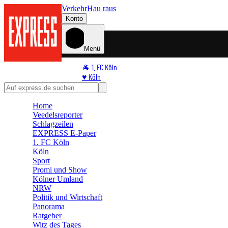
Verkehr
Hau raus
Konto
Menü
🐐 1. FC Köln
♥️ Köln
⭐ Promi
🏆 Sport
Home
🛒 Shoppingwelt
Veedelsreporter
🧩 Spiele
Schlagzeilen
EXPRESS E-Paper
1. FC Köln
Köln
Sport
Promi und Show
Kölner Umland
NRW
Politik und Wirtschaft
Panorama
Ratgeber
Witz des Tages