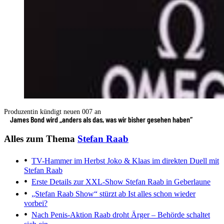
Produzentin kündigt neuen 007 an
James Bond wird „anders als das, was wir bisher gesehen haben“
Alles zum Thema
Stefan Raab
TV-Hammer im Herbst
Joko & Klaas im direkten Duell mit
Stefan Raab
Erste Details zur XXL-Show
Stefan Raab in Geberlaune
„Stefan Raab Show“ stürzt ab
Ist alles schon wieder
vorbei?
Nach Penis-Aktion
Raab droht Ärger – Behörde schaltet