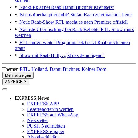
sich ein
Nackt-Eklat bei Raab
Danni Büchner ist entsetzt
Ist das überhaupt erlaubt?
Stefan Raab zeigt nackten Penis
Neue Raab-Show
RTL macht es nach Premiere offiziell
Nächste Überraschung bei Raab
Beliebte RTL-Show muss
weichen
RTL ändert weiter Programm
Jetzt setzt Raab noch einen
drauf
Show mit Raab
Bully: „Ist das demütigend“
Themen:
RTL
Holland
Danni Büchner
Kölner Dom
Mehr anzeigen
ANZEIGE X
EXPRESS News
EXPRESS APP
Leserreporter/in werden
EXPRESS auf WhatsApp
Newsletter
PUSH Nachrichten
EXPRESS e-paper
Abo abschließen