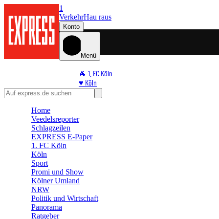
1
Verkehr
Hau raus
Konto
Menü
🐐 1. FC Köln
♥️ Köln
⭐ Promi
🏆 Sport
Home
🛒 Shoppingwelt
Veedelsreporter
🧩 Spiele
Schlagzeilen
EXPRESS E-Paper
1. FC Köln
Köln
Sport
Promi und Show
Kölner Umland
NRW
Politik und Wirtschaft
Panorama
Ratgeber