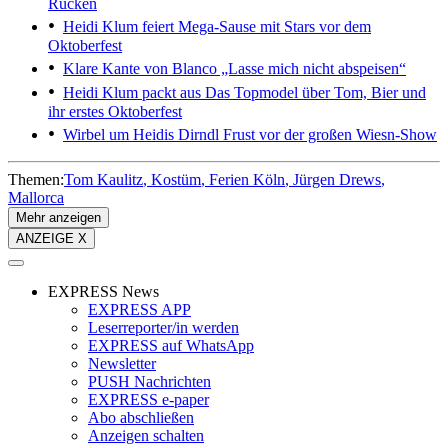
Rücken
Heidi Klum feiert
Mega-Sause mit Stars vor dem
Oktoberfest
Klare Kante von Blanco
„Lasse mich nicht abspeisen“
Heidi Klum packt aus
Das Topmodel über Tom, Bier und
ihr erstes Oktoberfest
Wirbel um Heidis Dirndl
Frust vor der großen Wiesn-Show
Themen:
Tom Kaulitz
Kostüm
Ferien Köln
Jürgen Drews
Mallorca
Mehr anzeigen
ANZEIGE X
EXPRESS News
EXPRESS APP
Leserreporter/in werden
EXPRESS auf WhatsApp
Newsletter
PUSH Nachrichten
EXPRESS e-paper
Abo abschließen
Anzeigen schalten