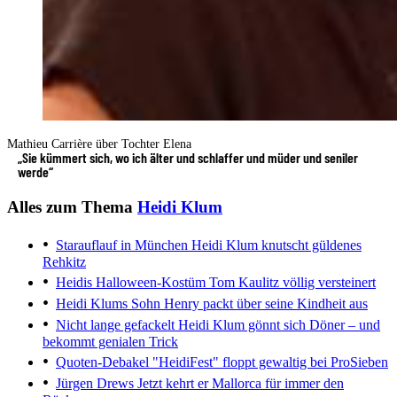
Mathieu Carrière über Tochter Elena
„Sie kümmert sich, wo ich älter und schlaffer und müder und seniler
werde“
Alles zum Thema
Heidi Klum
Starauflauf in München
Heidi Klum knutscht güldenes
Rehkitz
Heidis Halloween-Kostüm
Tom Kaulitz völlig versteinert
Heidi Klums Sohn Henry
packt über seine Kindheit aus
Nicht lange gefackelt
Heidi Klum gönnt sich Döner – und
bekommt genialen Trick
Quoten-Debakel
"HeidiFest" floppt gewaltig bei ProSieben
Jürgen Drews
Jetzt kehrt er Mallorca für immer den