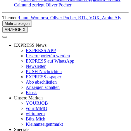
Calmund zerlegt Oliver Pocher
Themen:
Laura Wontorra
Oliver Pocher
RTL
VOX
Amira Aly
Mehr anzeigen
ANZEIGE X
EXPRESS News
EXPRESS APP
Leserreporter/in werden
EXPRESS auf WhatsApp
Newsletter
PUSH Nachrichten
EXPRESS e-paper
Abo abschließen
Anzeigen schalten
Kiosk
Unsere Marken
YOURJOB
yourIMMO
wirtrauern
Bütz Mich
Kleinanzeigenmarkt
Specials