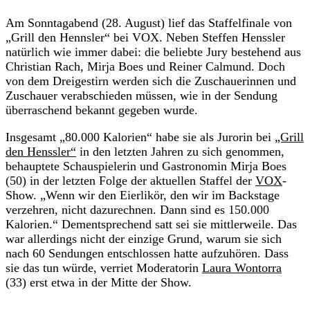
Am Sonntagabend (28. August) lief das Staffelfinale von
„Grill den Hennsler“ bei VOX. Neben Steffen Henssler
natürlich wie immer dabei: die beliebte Jury bestehend aus
Christian Rach, Mirja Boes und Reiner Calmund. Doch
von dem Dreigestirn werden sich die Zuschauerinnen und
Zuschauer verabschieden müssen, wie in der Sendung
überraschend bekannt gegeben wurde.
Insgesamt „80.000 Kalorien“ habe sie als Jurorin bei
„Grill
den Henssler“
in den letzten Jahren zu sich genommen,
behauptete Schauspielerin und Gastronomin Mirja Boes
(50) in der letzten Folge der aktuellen Staffel der
VOX
-
Show. „Wenn wir den Eierlikör, den wir im Backstage
verzehren, nicht dazurechnen. Dann sind es 150.000
Kalorien.“ Dementsprechend satt sei sie mittlerweile. Das
war allerdings nicht der einzige Grund, warum sie sich
nach 60 Sendungen entschlossen hatte aufzuhören. Dass
sie das tun würde, verriet Moderatorin
Laura Wontorra
(33) erst etwa in der Mitte der Show.