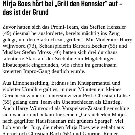
Mirja Boes hört bei „Grill den Hennsler“ auf –
das ist der Grund
Zuvor hatten sich das Promi-Team, das Steffen Henssler
(49) diesmal herausforderte, bereits mächtig ins Zeug
gelegt, um den Starkoch zu „grillen“. Mit Moderator Harry
Wijnvoord (73), Schauspielerin Barbara Becker (55) und
Musiker Stefan Mross (46) hatten sich drei durchaus
talentierte Stars auf der Seebühne im Magdeburger
Elbauenpark eingefunden, wie schon im gemeinsam
kreierten Impro-Gang deutlich wurde.
Aus Limonenseitling, Erdnuss im Knuspermantel und
violetter Urmöhre galt es, in neun Minuten ein kleines
Gericht zu zaubern - unterstützt von Profi Christian Lohse
(55) gelang dem Team ein Unentschieden als Einstieg.
Auch Harry Wijnvoord als Vorspeisen-Zuständiger schlug
sich wacker und bekam für seinen „Geräucherten Matjes
nach gegrillter Hausfrauenart mit grünem Spargel“ viel
Lob von der Jury, die neben Mirja Boes wie gehabt aus
Sternekoch Christian Rach (65) und Gourmet Reiner