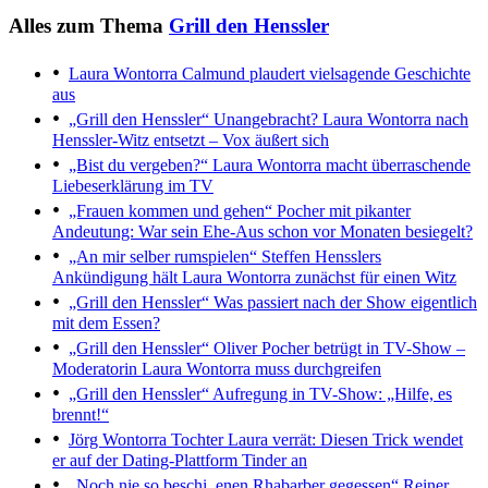
Alles zum Thema
Grill den Henssler
Laura Wontorra
Calmund plaudert vielsagende Geschichte
aus
„Grill den Henssler“
Unangebracht? Laura Wontorra nach
Henssler-Witz entsetzt – Vox äußert sich
„Bist du vergeben?“
Laura Wontorra macht überraschende
Liebeserklärung im TV
„Frauen kommen und gehen“
Pocher mit pikanter
Andeutung: War sein Ehe-Aus schon vor Monaten besiegelt?
„An mir selber rumspielen“
Steffen Hensslers
Ankündigung hält Laura Wontorra zunächst für einen Witz
„Grill den Henssler“
Was passiert nach der Show eigentlich
mit dem Essen?
„Grill den Henssler“
Oliver Pocher betrügt in TV-Show –
Moderatorin Laura Wontorra muss durchgreifen
„Grill den Henssler“
Aufregung in TV-Show: „Hilfe, es
brennt!“
Jörg Wontorra
Tochter Laura verrät: Diesen Trick wendet
er auf der Dating-Plattform Tinder an
„Noch nie so beschi..enen Rhabarber gegessen“
Reiner