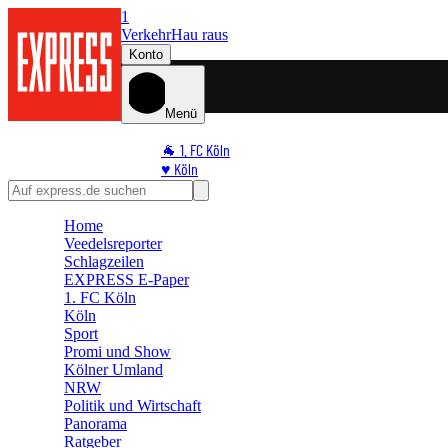
1
Verkehr
Hau raus
Konto
Menü
🐐 1. FC Köln
♥️ Köln
⭐ Promi
🏆 Sport
Home
🛒 Shoppingwelt
Veedelsreporter
🧩 Spiele
Schlagzeilen
EXPRESS E-Paper
1. FC Köln
Köln
Sport
Promi und Show
Kölner Umland
NRW
Politik und Wirtschaft
Panorama
Ratgeber