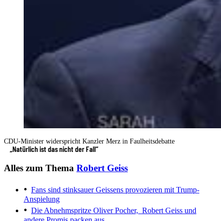
CDU-Minister widerspricht Kanzler Merz in Faulheitsdebatte
„Natürlich ist das nicht der Fall“
Alles zum Thema
Robert Geiss
Fans sind stinksauer
Geissens provozieren mit Trump-
Anspielung
Die Abnehmspritze
Oliver Pocher, Robert Geiss und
andere Promis packen aus