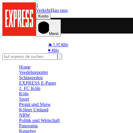
1
Verkehr
Hau raus
Konto
Menü
🐐 1. FC Köln
♥️ Köln
⭐ Promi
🏆 Sport
Home
🛒 Shoppingwelt
Veedelsreporter
🧩 Spiele
Schlagzeilen
EXPRESS E-Paper
1. FC Köln
Köln
Sport
Promi und Show
Kölner Umland
NRW
Politik und Wirtschaft
Panorama
Ratgeber