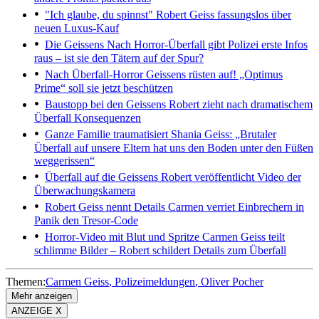
"Ich glaube, du spinnst"
Robert Geiss fassungslos über
neuen Luxus-Kauf
Die Geissens
Nach Horror-Überfall gibt Polizei erste Infos
raus – ist sie den Tätern auf der Spur?
Nach Überfall-Horror
Geissens rüsten auf! „Optimus
Prime“ soll sie jetzt beschützen
Baustopp bei den Geissens
Robert zieht nach dramatischem
Überfall Konsequenzen
Ganze Familie traumatisiert
Shania Geiss: „Brutaler
Überfall auf unsere Eltern hat uns den Boden unter den Füßen
weggerissen“
Überfall auf die Geissens
Robert veröffentlicht Video der
Überwachungskamera
Robert Geiss nennt Details
Carmen verriet Einbrechern in
Panik den Tresor-Code
Horror-Video mit Blut und Spritze
Carmen Geiss teilt
schlimme Bilder – Robert schildert Details zum Überfall
Themen:
Carmen Geiss
Polizeimeldungen
Oliver Pocher
Mehr anzeigen
ANZEIGE X