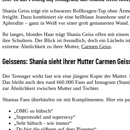
Shania Geiss trägt ein schwarzes Rollkragen-Top ohne Ärmel,
freigibt. Dazu kombiniert sie eine hellblaue Jeanshose und 
Aphrodite – ganz in Weiß vor einer grob gemauerten Wand.
Ihr langes, blondes Haar trägt Shania Geiss offen mit einem 
ihre Schultern. Der Blick ist freundlich, doch ein Lächeln ist
extreme Ähnlichkeit zu ihrer Mutter,
Carmen Geiss
.
Geissens: Shania sieht ihrer Mutter Carmen Geis
Der Teenager wirkt fast wie eine jüngere Kopie der Mutter.
Das bleibt auch den rund 660.000 Fans auf Instagram (Sta
zur Ähnlichkeit zwischen Mutter und Tochter.
Shanias Fans überhäufen sie mit Komplimenten. Hier ein 
„OMG so hübsch“
„Supermodel und supersexy“
„Sehr hübsch - wie immer“
„Du bist die süßeste auf dem Planeten“