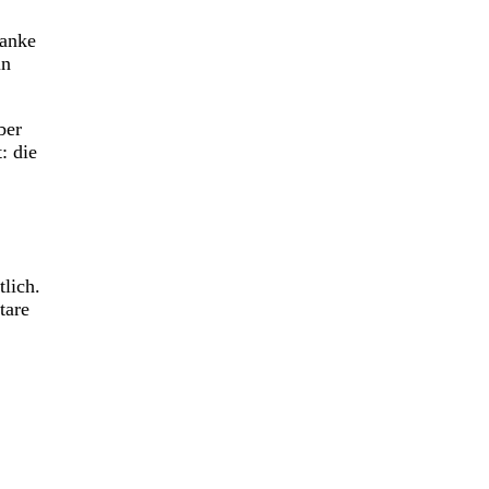
lanke
in
ber
: die
lich.
tare