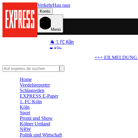
Verkehr
Hau raus
Konto
Menü
🐐 1. FC Köln
♥️ Köln
⭐ Promi
MELDUNG +++
Blindgänger in Köln
Bombe im Rhein! Seilbahn stellt 
🏆 Sport
🛒 Shoppingwelt
Home
🧩 Spiele
Veedelsreporter
Schlagzeilen
EXPRESS E-Paper
1. FC Köln
Köln
Sport
Promi und Show
Kölner Umland
NRW
Politik und Wirtschaft