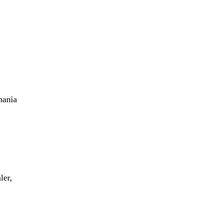
hania
ler,