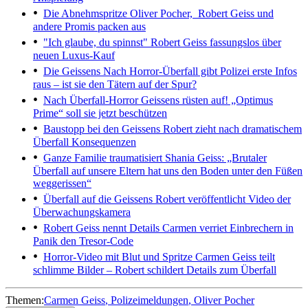
Die Abnehmspritze
Oliver Pocher, Robert Geiss und
andere Promis packen aus
"Ich glaube, du spinnst"
Robert Geiss fassungslos über
neuen Luxus-Kauf
Die Geissens
Nach Horror-Überfall gibt Polizei erste Infos
raus – ist sie den Tätern auf der Spur?
Nach Überfall-Horror
Geissens rüsten auf! „Optimus
Prime“ soll sie jetzt beschützen
Baustopp bei den Geissens
Robert zieht nach dramatischem
Überfall Konsequenzen
Ganze Familie traumatisiert
Shania Geiss: „Brutaler
Überfall auf unsere Eltern hat uns den Boden unter den Füßen
weggerissen“
Überfall auf die Geissens
Robert veröffentlicht Video der
Überwachungskamera
Robert Geiss nennt Details
Carmen verriet Einbrechern in
Panik den Tresor-Code
Horror-Video mit Blut und Spritze
Carmen Geiss teilt
schlimme Bilder – Robert schildert Details zum Überfall
Themen:
Carmen Geiss
Polizeimeldungen
Oliver Pocher