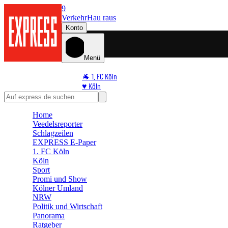
9
Verkehr
Hau raus
Konto
Menü
🐐 1. FC Köln
♥️ Köln
⭐ Promi
🏆 Sport
Home
🛒 Shoppingwelt
Veedelsreporter
🧩 Spiele
Schlagzeilen
EXPRESS E-Paper
1. FC Köln
Köln
Sport
Promi und Show
Kölner Umland
NRW
Politik und Wirtschaft
Panorama
Ratgeber