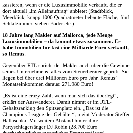
kassieren, wenn er die Luxusimmobilie verkauft, die er
dort aktuell „im Alleinauftrag“ anbietet (Stadtblick,
Meerblick, knapp 1000 Quadratmeter bebaute Fläche, fünf
Schlafzimmer, sieben Bäder etc.).
18 Jahre lang Makler auf Mallorca, jede Menge
Luxusimmobilien – da kommt etwas zusammen. Er
habe Immobilien für fast eine Milliarde Euro verkauft,
so Remus.
Gegenüber RTL spricht der Makler auch über die Gewinne
seines Unternehmens, alles vom Steuerberater geprüft. Sie
liegen bei über drei Millionen Euro pro Jahr. Remus’
Monatseinkommen daraus: 271.980 Euro!
„Es ist eine crazy Zahl, wenn man sich das überlegt“,
erklärt der Auswanderer. Damit nimmt er im RTL-
Gehaltsranking den Spitzenplatz ein. „Das ist die
Champions League der Gehälter“, meint Moderator Steffen
Hallaschka. Mit weitem Abstand hinter ihm:
Partyschlagersänger DJ Robin (28.700 Euro
durchschnittlicher monatlicher Bruttoverdienst).