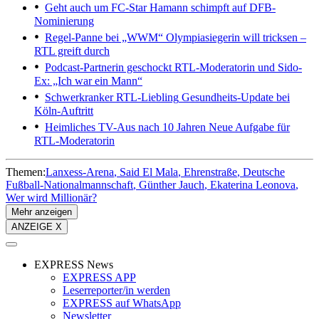
Geht auch um FC-Star
Hamann schimpft auf DFB-
Nominierung
Regel-Panne bei „WWM“
Olympiasiegerin will tricksen –
RTL greift durch
Podcast-Partnerin geschockt
RTL-Moderatorin und Sido-
Ex: „Ich war ein Mann“
Schwerkranker RTL-Liebling
Gesundheits-Update bei
Köln-Auftritt
Heimliches TV-Aus nach 10 Jahren
Neue Aufgabe für
RTL-Moderatorin
Themen:
Lanxess-Arena
Said El Mala
Ehrenstraße
Deutsche
Fußball-Nationalmannschaft
Günther Jauch
Ekaterina Leonova
Wer wird Millionär?
Mehr anzeigen
ANZEIGE X
EXPRESS News
EXPRESS APP
Leserreporter/in werden
EXPRESS auf WhatsApp
Newsletter