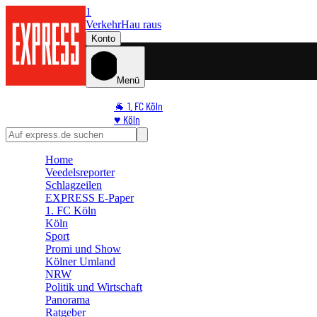
1
Verkehr
Hau raus
Konto
Menü
🐐 1. FC Köln
♥️ Köln
⭐ Promi
🏆 Sport
Home
🛒 Shoppingwelt
Veedelsreporter
🧩 Spiele
Schlagzeilen
EXPRESS E-Paper
1. FC Köln
Köln
Sport
Promi und Show
Kölner Umland
NRW
Politik und Wirtschaft
Panorama
Ratgeber