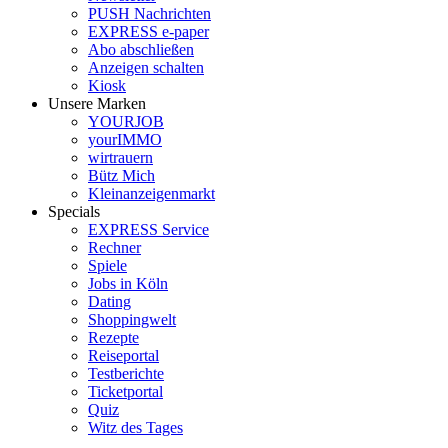
PUSH Nachrichten
EXPRESS e-paper
Abo abschließen
Anzeigen schalten
Kiosk
Unsere Marken
YOURJOB
yourIMMO
wirtrauern
Bütz Mich
Kleinanzeigenmarkt
Specials
EXPRESS Service
Rechner
Spiele
Jobs in Köln
Dating
Shoppingwelt
Rezepte
Reiseportal
Testberichte
Ticketportal
Quiz
Witz des Tages