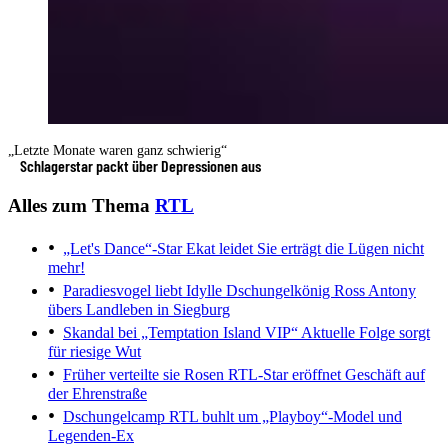
„Letzte Monate waren ganz schwierig“
Schlagerstar packt über Depressionen aus
Alles zum Thema
RTL
„Let's Dance“-Star Ekat leidet
Sie erträgt die Lügen nicht
mehr!
Paradiesvogel liebt Idylle
Dschungelkönig Ross Antony
übers Landleben in Siegburg
Skandal bei „Temptation Island VIP“
Aktuelle Folge sorgt
für riesige Wut
Früher verteilte sie Rosen
RTL-Star eröffnet Geschäft auf
der Ehrenstraße
Dschungelcamp
RTL buhlt um „Playboy“-Model und
Legenden-Ex