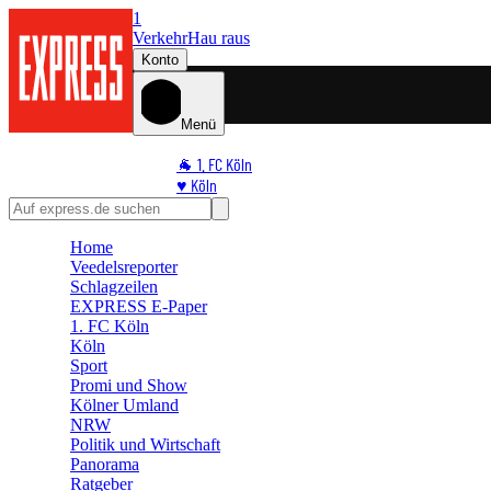
1
Verkehr
Hau raus
Konto
Menü
🐐 1. FC Köln
♥️ Köln
⭐ Promi
🏆 Sport
Home
🛒 Shoppingwelt
Veedelsreporter
🧩 Spiele
Schlagzeilen
EXPRESS E-Paper
1. FC Köln
Köln
Sport
Promi und Show
Kölner Umland
NRW
Politik und Wirtschaft
Panorama
Ratgeber