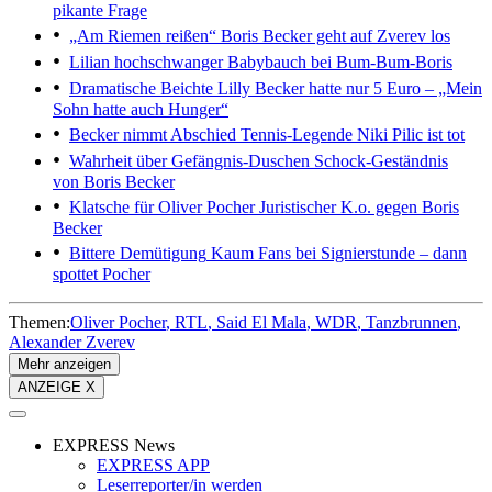
pikante Frage
„Am Riemen reißen“
Boris Becker geht auf Zverev los
Lilian hochschwanger
Babybauch bei Bum-Bum-Boris
Dramatische Beichte
Lilly Becker hatte nur 5 Euro – „Mein
Sohn hatte auch Hunger“
Becker nimmt Abschied
Tennis-Legende Niki Pilic ist tot
Wahrheit über Gefängnis-Duschen
Schock-Geständnis
von Boris Becker
Klatsche für Oliver Pocher
Juristischer K.o. gegen Boris
Becker
Bittere Demütigung
Kaum Fans bei Signierstunde – dann
spottet Pocher
Themen:
Oliver Pocher
RTL
Said El Mala
WDR
Tanzbrunnen
Alexander Zverev
Mehr anzeigen
ANZEIGE X
EXPRESS News
EXPRESS APP
Leserreporter/in werden