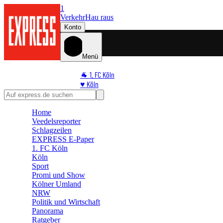
1
Verkehr
Hau raus
Konto
Menü
🐐 1. FC Köln
♥️ Köln
⭐ Promi
🏆 Sport
Home
🛒 Shoppingwelt
Veedelsreporter
🧩 Spiele
Schlagzeilen
EXPRESS E-Paper
1. FC Köln
Köln
Sport
Promi und Show
Kölner Umland
NRW
Politik und Wirtschaft
Panorama
Ratgeber