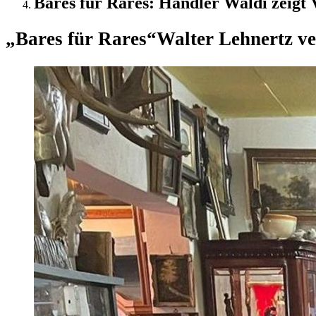
Bares für Rares: Händler Waldi zeigt
„Bares für Rares“
Walter Lehnertz ve