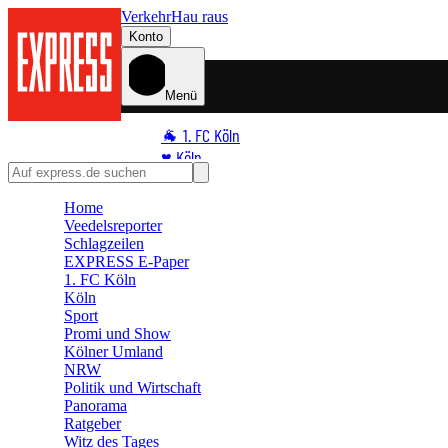
Verkehr
Hau raus
Konto
Menü
🐐 1. FC Köln
♥️ Köln
⭐ Promi
Home
🏆 Sport
Veedelsreporter
🛒 Shoppingwelt
Schlagzeilen
🧩 Spiele
EXPRESS E-Paper
1. FC Köln
Köln
Sport
Promi und Show
Kölner Umland
NRW
Politik und Wirtschaft
Panorama
Ratgeber
Witz des Tages