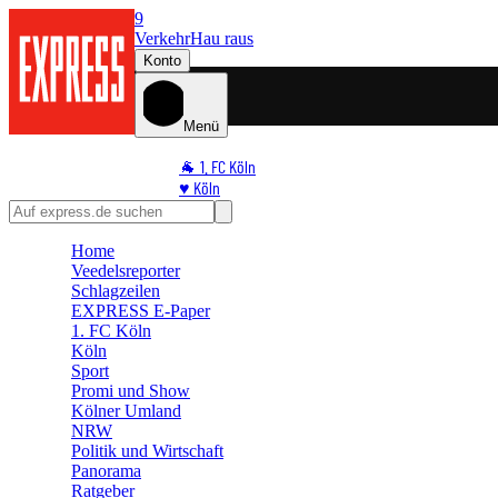
9
Verkehr
Hau raus
Konto
Menü
🐐 1. FC Köln
♥️ Köln
⭐ Promi
🏆 Sport
Home
🛒 Shoppingwelt
Veedelsreporter
🧩 Spiele
Schlagzeilen
EXPRESS E-Paper
1. FC Köln
Köln
Sport
Promi und Show
Kölner Umland
NRW
Politik und Wirtschaft
Panorama
Ratgeber