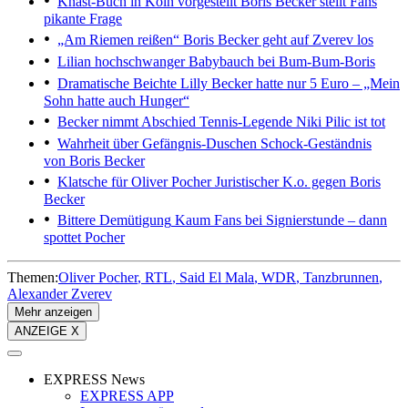
Knast-Buch in Köln vorgestellt
Boris Becker stellt Fans
pikante Frage
„Am Riemen reißen“
Boris Becker geht auf Zverev los
Lilian hochschwanger
Babybauch bei Bum-Bum-Boris
Dramatische Beichte
Lilly Becker hatte nur 5 Euro – „Mein
Sohn hatte auch Hunger“
Becker nimmt Abschied
Tennis-Legende Niki Pilic ist tot
Wahrheit über Gefängnis-Duschen
Schock-Geständnis
von Boris Becker
Klatsche für Oliver Pocher
Juristischer K.o. gegen Boris
Becker
Bittere Demütigung
Kaum Fans bei Signierstunde – dann
spottet Pocher
Themen:
Oliver Pocher
RTL
Said El Mala
WDR
Tanzbrunnen
Alexander Zverev
Mehr anzeigen
ANZEIGE X
EXPRESS News
EXPRESS APP