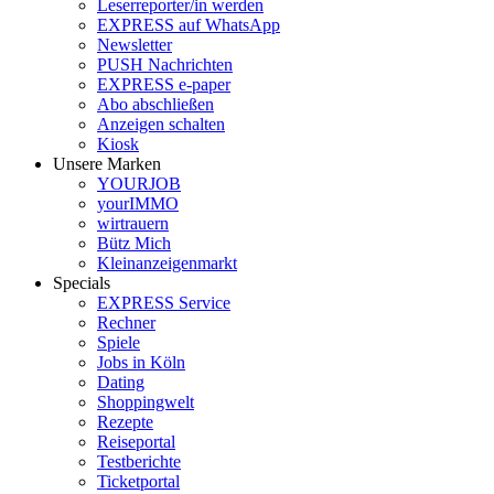
Leserreporter/in werden
EXPRESS auf WhatsApp
Newsletter
PUSH Nachrichten
EXPRESS e-paper
Abo abschließen
Anzeigen schalten
Kiosk
Unsere Marken
YOURJOB
yourIMMO
wirtrauern
Bütz Mich
Kleinanzeigenmarkt
Specials
EXPRESS Service
Rechner
Spiele
Jobs in Köln
Dating
Shoppingwelt
Rezepte
Reiseportal
Testberichte
Ticketportal