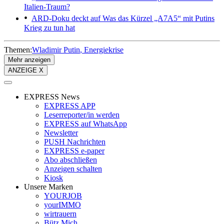
Italien-Traum?
ARD-Doku deckt auf
Was das Kürzel „A7A5“ mit Putins
Krieg zu tun hat
Themen:
Wladimir Putin
Energiekrise
Mehr anzeigen
ANZEIGE X
EXPRESS News
EXPRESS APP
Leserreporter/in werden
EXPRESS auf WhatsApp
Newsletter
PUSH Nachrichten
EXPRESS e-paper
Abo abschließen
Anzeigen schalten
Kiosk
Unsere Marken
YOURJOB
yourIMMO
wirtrauern
Bütz Mich