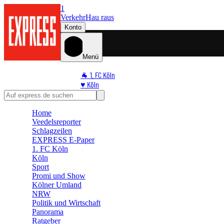
1
Verkehr
Hau raus
Konto
Menü
🐐 1. FC Köln
♥️ Köln
⭐ Promi
🏆 Sport
Home
🛒 Shoppingwelt
Veedelsreporter
🧩 Spiele
Schlagzeilen
EXPRESS E-Paper
1. FC Köln
Köln
Sport
Promi und Show
Kölner Umland
NRW
Politik und Wirtschaft
Panorama
Ratgeber