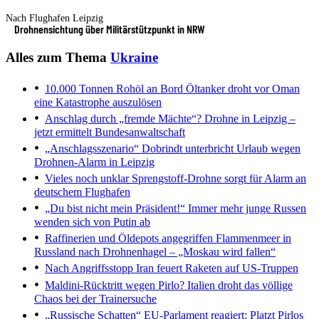
Nach Flughafen Leipzig
Drohnensichtung über Militärstützpunkt in NRW
Alles zum Thema
Ukraine
10.000 Tonnen Rohöl an Bord
Öltanker droht vor Oman
eine Katastrophe auszulösen
Anschlag durch „fremde Mächte“?
Drohne in Leipzig –
jetzt ermittelt Bundesanwaltschaft
„Anschlagsszenario“
Dobrindt unterbricht Urlaub wegen
Drohnen-Alarm in Leipzig
Vieles noch unklar
Sprengstoff-Drohne sorgt für Alarm an
deutschem Flughafen
„Du bist nicht mein Präsident!“
Immer mehr junge Russen
wenden sich von Putin ab
Raffinerien und Öldepots angegriffen
Flammenmeer in
Russland nach Drohnenhagel – „Moskau wird fallen“
Nach Angriffsstopp
Iran feuert Raketen auf US-Truppen
Maldini-Rücktritt wegen Pirlo?
Italien droht das völlige
Chaos bei der Trainersuche
„Russische Schatten“
EU-Parlament reagiert: Platzt Pirlos