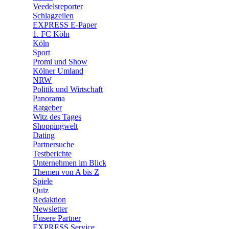
🛒 Shoppingwelt
Veedelsreporter
🧩 Spiele
Schlagzeilen
EXPRESS E-Paper
1. FC Köln
Köln
Sport
Promi und Show
Kölner Umland
NRW
Politik und Wirtschaft
Panorama
Ratgeber
Witz des Tages
Shoppingwelt
Dating
Partnersuche
Testberichte
Unternehmen im Blick
Themen von A bis Z
Spiele
Quiz
Redaktion
Newsletter
Unsere Partner
EXPRESS Service