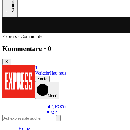
Kommentare
Express · Community
Kommentare · 0
1
Verkehr
Hau raus
Konto
Menü
🐐 1. FC Köln
♥️ Köln
⭐ Promi
🏆 Sport
Home