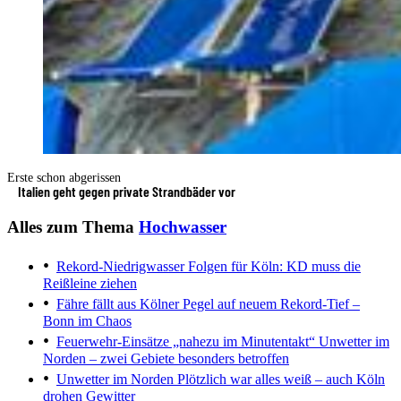
Erste schon abgerissen
Italien geht gegen private Strandbäder vor
Alles zum Thema
Hochwasser
Rekord-Niedrigwasser
Folgen für Köln: KD muss die
Reißleine ziehen
Fähre fällt aus
Kölner Pegel auf neuem Rekord-Tief –
Bonn im Chaos
Feuerwehr-Einsätze „nahezu im Minutentakt“
Unwetter im
Norden – zwei Gebiete besonders betroffen
Unwetter im Norden
Plötzlich war alles weiß – auch Köln
drohen Gewitter