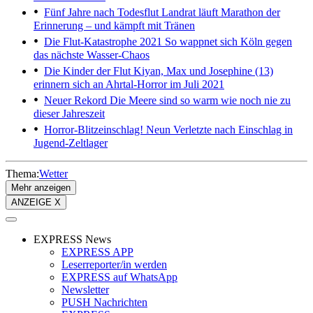
Fünf Jahre nach Todesflut
Landrat läuft Marathon der
Erinnerung – und kämpft mit Tränen
Die Flut-Katastrophe 2021
So wappnet sich Köln gegen
das nächste Wasser-Chaos
Die Kinder der Flut
Kiyan, Max und Josephine (13)
erinnern sich an Ahrtal-Horror im Juli 2021
Neuer Rekord
Die Meere sind so warm wie noch nie zu
dieser Jahreszeit
Horror-Blitzeinschlag!
Neun Verletzte nach Einschlag in
Jugend-Zeltlager
Thema:
Wetter
Mehr anzeigen
ANZEIGE X
EXPRESS News
EXPRESS APP
Leserreporter/in werden
EXPRESS auf WhatsApp
Newsletter
PUSH Nachrichten