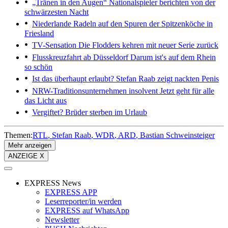
„Tränen in den Augen“
Nationalspieler berichten von der
schwärzesten Nacht
Niederlande
Radeln auf den Spuren der Spitzenköche in
Friesland
TV-Sensation
Die Flodders kehren mit neuer Serie zurück
Flusskreuzfahrt ab Düsseldorf
Darum ist's auf dem Rhein
so schön
Ist das überhaupt erlaubt?
Stefan Raab zeigt nackten Penis
NRW-Traditionsunternehmen insolvent
Jetzt geht für alle
das Licht aus
Vergiftet?
Brüder sterben im Urlaub
Themen:
RTL
Stefan Raab
WDR
ARD
Bastian Schweinsteiger
Mehr anzeigen
ANZEIGE X
EXPRESS News
EXPRESS APP
Leserreporter/in werden
EXPRESS auf WhatsApp
Newsletter