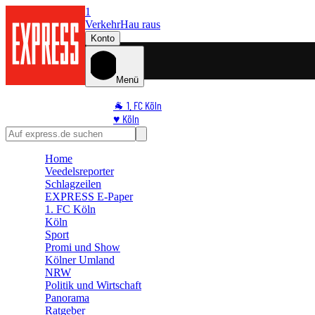
1
Verkehr
Hau raus
Konto
Menü
🐐 1. FC Köln
♥️ Köln
⭐ Promi
🏆 Sport
Home
🛒 Shoppingwelt
Veedelsreporter
🧩 Spiele
Schlagzeilen
EXPRESS E-Paper
1. FC Köln
Köln
Sport
Promi und Show
Kölner Umland
NRW
Politik und Wirtschaft
Panorama
Ratgeber