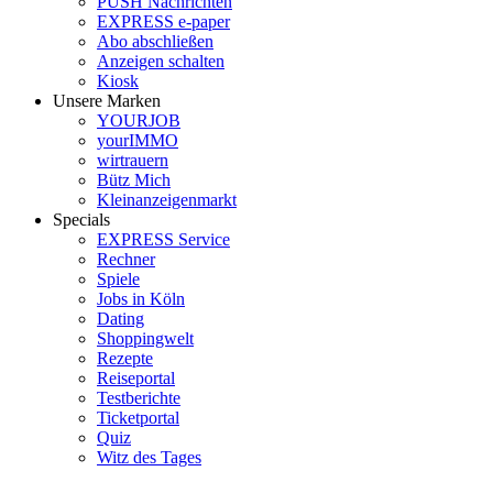
PUSH Nachrichten
EXPRESS e-paper
Abo abschließen
Anzeigen schalten
Kiosk
Unsere Marken
YOURJOB
yourIMMO
wirtrauern
Bütz Mich
Kleinanzeigenmarkt
Specials
EXPRESS Service
Rechner
Spiele
Jobs in Köln
Dating
Shoppingwelt
Rezepte
Reiseportal
Testberichte
Ticketportal
Quiz
Witz des Tages