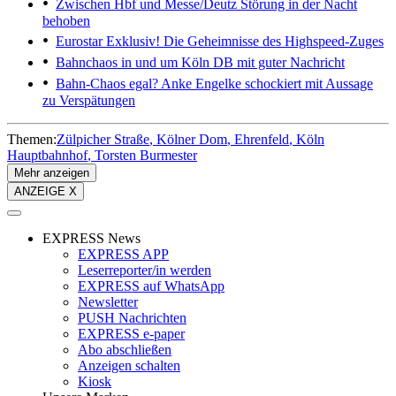
Zwischen Hbf und Messe/Deutz
Störung in der Nacht
behoben
Eurostar
Exklusiv! Die Geheimnisse des Highspeed-Zuges
Bahnchaos in und um Köln
DB mit guter Nachricht
Bahn-Chaos egal?
Anke Engelke schockiert mit Aussage
zu Verspätungen
Themen:
Zülpicher Straße
Kölner Dom
Ehrenfeld
Köln
Hauptbahnhof
Torsten Burmester
Mehr anzeigen
ANZEIGE X
EXPRESS News
EXPRESS APP
Leserreporter/in werden
EXPRESS auf WhatsApp
Newsletter
PUSH Nachrichten
EXPRESS e-paper
Abo abschließen
Anzeigen schalten
Kiosk