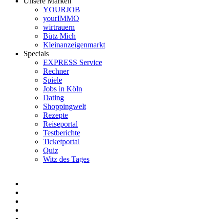
Unsere Marken
YOURJOB
yourIMMO
wirtrauern
Bütz Mich
Kleinanzeigenmarkt
Specials
EXPRESS Service
Rechner
Spiele
Jobs in Köln
Dating
Shoppingwelt
Rezepte
Reiseportal
Testberichte
Ticketportal
Quiz
Witz des Tages