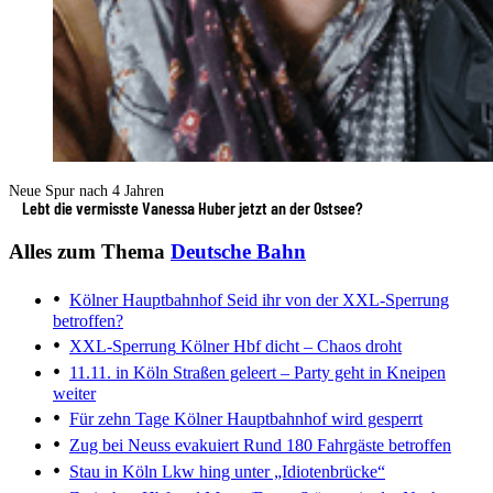
Neue Spur nach 4 Jahren
Lebt die vermisste Vanessa Huber jetzt an der Ostsee?
Alles zum Thema
Deutsche Bahn
Kölner Hauptbahnhof
Seid ihr von der XXL-Sperrung
betroffen?
XXL-Sperrung
Kölner Hbf dicht – Chaos droht
11.11. in Köln
Straßen geleert – Party geht in Kneipen
weiter
Für zehn Tage
Kölner Hauptbahnhof wird gesperrt
Zug bei Neuss evakuiert
Rund 180 Fahrgäste betroffen
Stau in Köln
Lkw hing unter „Idiotenbrücke“