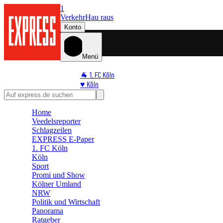
1
Verkehr
Hau raus
Konto
Menü
🐐 1. FC Köln
♥️ Köln
⭐ Promi
🏆 Sport
Home
🛒 Shoppingwelt
Veedelsreporter
🧩 Spiele
Schlagzeilen
EXPRESS E-Paper
1. FC Köln
Köln
Sport
Promi und Show
Kölner Umland
NRW
Politik und Wirtschaft
Panorama
Ratgeber