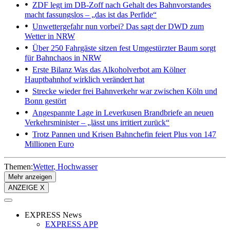
ZDF legt im DB-Zoff nach
Gehalt des Bahnvorstandes
macht fassungslos – „das ist das Perfide“
Unwettergefahr nun vorbei?
Das sagt der DWD zum
Wetter in NRW
Über 250 Fahrgäste sitzen fest
Umgestürzter Baum sorgt
für Bahnchaos in NRW
Erste Bilanz
Was das Alkoholverbot am Kölner
Hauptbahnhof wirklich verändert hat
Strecke wieder frei
Bahnverkehr war zwischen Köln und
Bonn gestört
Angespannte Lage in Leverkusen
Brandbriefe an neuen
Verkehrsminister – „lässt uns irritiert zurück“
Trotz Pannen und Krisen
Bahnchefin feiert Plus von 147
Millionen Euro
Themen:
Wetter
Hochwasser
Mehr anzeigen
ANZEIGE X
EXPRESS News
EXPRESS APP