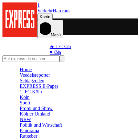
1
Verkehr
Hau raus
Konto
Menü
🐐 1. FC Köln
♥️ Köln
⭐ Promi
🏆 Sport
Home
🛒 Shoppingwelt
Veedelsreporter
🧩 Spiele
Schlagzeilen
EXPRESS E-Paper
1. FC Köln
Köln
Sport
Promi und Show
Kölner Umland
NRW
Politik und Wirtschaft
Panorama
Ratgeber