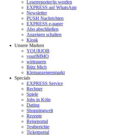
Leserreporter/in werden
EXPRESS auf WhatsApp
Newsletter
PUSH Nachrichten
EXPRESS e-paper
Abo abschließen
Anzeigen schalten
Kiosk
Unsere Marken
YOURJOB
yourIMMO
wirtrauern
Bütz Mich
Kleinanzeigenmarkt
Specials
EXPRESS Service
Rechner
Spiele
Jobs in Köln
Dating
Shoppingwelt
Rezepte
Reiseportal
Testberichte
Ticketportal