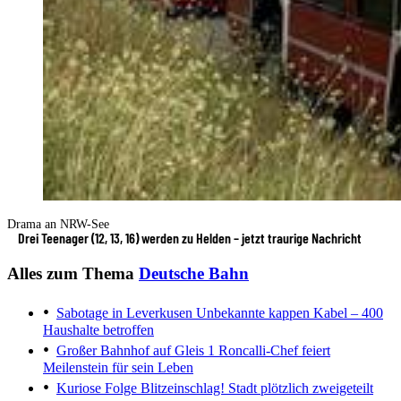
Drama an NRW-See
Drei Teenager (12, 13, 16) werden zu Helden – jetzt traurige Nachricht
Alles zum Thema
Deutsche Bahn
Sabotage in Leverkusen
Unbekannte kappen Kabel – 400
Haushalte betroffen
Großer Bahnhof auf Gleis 1
Roncalli-Chef feiert
Meilenstein für sein Leben
Kuriose Folge
Blitzeinschlag! Stadt plötzlich zweigeteilt