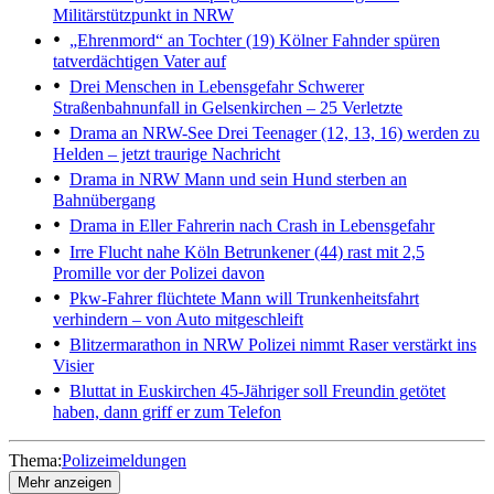
Militärstützpunkt in NRW
„Ehrenmord“ an Tochter (19)
Kölner Fahnder spüren
tatverdächtigen Vater auf
Drei Menschen in Lebensgefahr
Schwerer
Straßenbahnunfall in Gelsenkirchen – 25 Verletzte
Drama an NRW-See
Drei Teenager (12, 13, 16) werden zu
Helden – jetzt traurige Nachricht
Drama in NRW
Mann und sein Hund sterben an
Bahnübergang
Drama in Eller
Fahrerin nach Crash in Lebensgefahr
Irre Flucht nahe Köln
Betrunkener (44) rast mit 2,5
Promille vor der Polizei davon
Pkw-Fahrer flüchtete
Mann will Trunkenheitsfahrt
verhindern – von Auto mitgeschleift
Blitzermarathon in NRW
Polizei nimmt Raser verstärkt ins
Visier
Bluttat in Euskirchen
45-Jähriger soll Freundin getötet
haben, dann griff er zum Telefon
Thema:
Polizeimeldungen
Mehr anzeigen