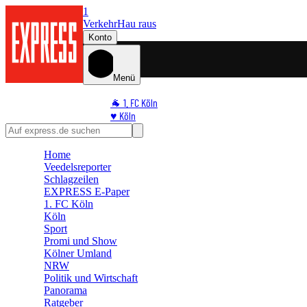
1
Verkehr
Hau raus
Konto
Menü
🐐 1. FC Köln
♥️ Köln
⭐ Promi
🏆 Sport
Home
🛒 Shoppingwelt
Veedelsreporter
🧩 Spiele
Schlagzeilen
EXPRESS E-Paper
1. FC Köln
Köln
Sport
Promi und Show
Kölner Umland
NRW
Politik und Wirtschaft
Panorama
Ratgeber