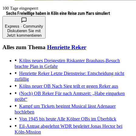
100 Tage eingesperrt
Sechs Freiwillige haben in Köln eine Reise zum Mars simuliert
Express · Community
Diskutieren Sie mit
Jetzt kommentieren
Alles zum Thema
Henriette Reker
Kölns neues Dreigestirn
Riskanter Brauhaus-Besuch
brachte Plan in Gefahr
Henriette Reker
Letzte Dienstreise: Entscheidung nicht
zufällig
Kölns neuer OB
Nach Sieg teilt er gegen Reker aus
(Noch) OB Reker
Für nach Amtszeit: „Habe einparken
geübt“
Kampf um Tickets beginnt
Musical lässt Adenauer
hochleben
Von 1945 bis heute
Alle Kölner OBs im Überblick
Eil-Antrag abgelehnt
WDR begleitet Jonas Hector bei
Köln-Mission