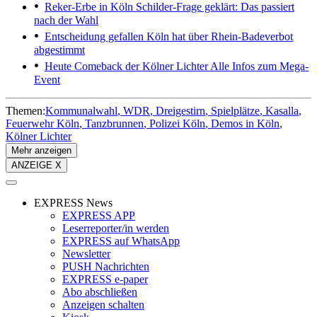
Reker-Erbe in Köln
Schilder-Frage geklärt: Das passiert
nach der Wahl
Entscheidung gefallen
Köln hat über Rhein-Badeverbot
abgestimmt
Heute Comeback der Kölner Lichter
Alle Infos zum Mega-
Event
Themen:
Kommunalwahl
WDR
Dreigestirn
Spielplätze
Kasalla
Feuerwehr Köln
Tanzbrunnen
Polizei Köln
Demos in Köln
Kölner Lichter
Mehr anzeigen
ANZEIGE X
EXPRESS News
EXPRESS APP
Leserreporter/in werden
EXPRESS auf WhatsApp
Newsletter
PUSH Nachrichten
EXPRESS e-paper
Abo abschließen
Anzeigen schalten