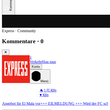
Kommentare
Express · Community
Kommentare · 0
1
Verkehr
Hau raus
Konto
Menü
🐐 1. FC Köln
♥️ Köln
⭐ Promi
l Mala vor
+++ EILMELDUNG +++
Wird der FC schwach?
BVB berei
🏆 Sport