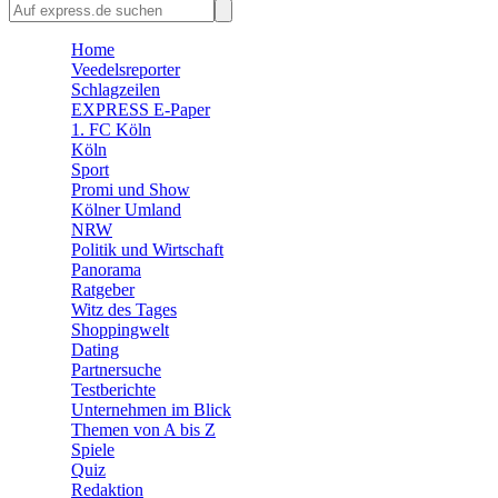
🛒 Shoppingwelt
🧩 Spiele
Home
Veedelsreporter
Schlagzeilen
EXPRESS E-Paper
1. FC Köln
Köln
Sport
Promi und Show
Kölner Umland
NRW
Politik und Wirtschaft
Panorama
Ratgeber
Witz des Tages
Shoppingwelt
Dating
Partnersuche
Testberichte
Unternehmen im Blick
Themen von A bis Z
Spiele
Quiz
Redaktion