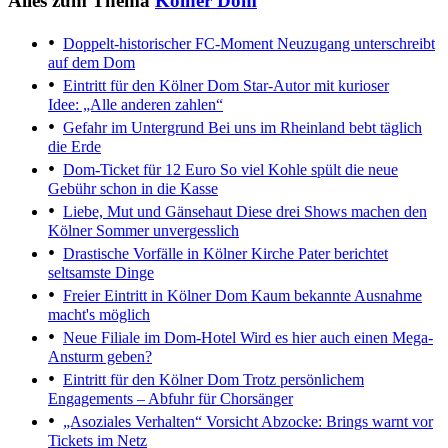
Alles zum Thema
Kölner Dom
Doppelt-historischer FC-Moment
Neuzugang unterschreibt
auf dem Dom
Eintritt für den Kölner Dom
Star-Autor mit kurioser
Idee: „Alle anderen zahlen“
Gefahr im Untergrund
Bei uns im Rheinland bebt täglich
die Erde
Dom-Ticket für 12 Euro
So viel Kohle spült die neue
Gebühr schon in die Kasse
Liebe, Mut und Gänsehaut
Diese drei Shows machen den
Kölner Sommer unvergesslich
Drastische Vorfälle in Kölner Kirche
Pater berichtet
seltsamste Dinge
Freier Eintritt in Kölner Dom
Kaum bekannte Ausnahme
macht's möglich
Neue Filiale im Dom-Hotel
Wird es hier auch einen Mega-
Ansturm geben?
Eintritt für den Kölner Dom
Trotz persönlichem
Engagements – Abfuhr für Chorsänger
„Asoziales Verhalten“
Vorsicht Abzocke: Brings warnt vor
Tickets im Netz