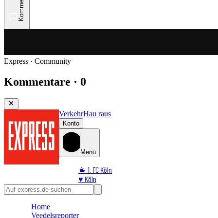
Kommentare
Express · Community
Kommentare · 0
Verkehr
Hau raus
Konto
Menü
🐐 1. FC Köln
♥️ Köln
⭐ Promi
🏆 Sport
Home
🛒 Shoppingwelt
Veedelsreporter