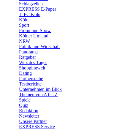
🧩 Spiele
Schlagzeilen
EXPRESS E-Paper
1. FC Köln
Köln
Sport
Promi und Show
Kölner Umland
NRW
Politik und Wirtschaft
Panorama
Ratgeber
Witz des Tages
Shoppingwelt
Dating
Partnersuche
Testberichte
Unternehmen im Blick
Themen von A bis Z
Spiele
Quiz
Redaktion
Newsletter
Unsere Partner
EXPRESS Service