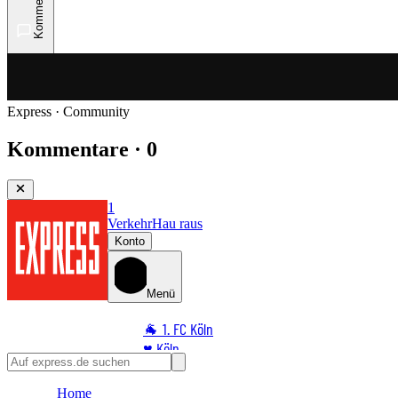
Kommentare
Express · Community
Kommentare · 0
1
Verkehr
Hau raus
Konto
Menü
🐐 1. FC Köln
♥️ Köln
⭐ Promi
Home
🏆 Sport