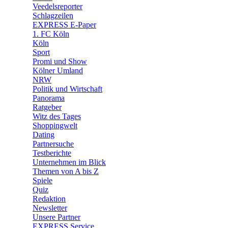
Veedelsreporter
🛒 Shoppingwelt
Schlagzeilen
🧩 Spiele
EXPRESS E-Paper
1. FC Köln
Köln
Sport
Promi und Show
Kölner Umland
NRW
Politik und Wirtschaft
Panorama
Ratgeber
Witz des Tages
Shoppingwelt
Dating
Partnersuche
Testberichte
Unternehmen im Blick
Themen von A bis Z
Spiele
Quiz
Redaktion
Newsletter
Unsere Partner
EXPRESS Service