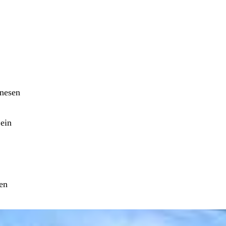
enesen
ein
en