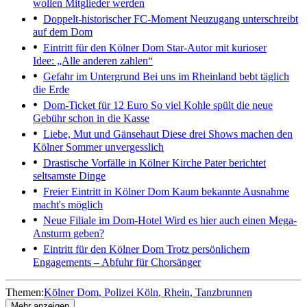
wollen Mitglieder werden
Doppelt-historischer FC-Moment
Neuzugang unterschreibt
auf dem Dom
Eintritt für den Kölner Dom
Star-Autor mit kurioser
Idee: „Alle anderen zahlen“
Gefahr im Untergrund
Bei uns im Rheinland bebt täglich
die Erde
Dom-Ticket für 12 Euro
So viel Kohle spült die neue
Gebühr schon in die Kasse
Liebe, Mut und Gänsehaut
Diese drei Shows machen den
Kölner Sommer unvergesslich
Drastische Vorfälle in Kölner Kirche
Pater berichtet
seltsamste Dinge
Freier Eintritt in Kölner Dom
Kaum bekannte Ausnahme
macht's möglich
Neue Filiale im Dom-Hotel
Wird es hier auch einen Mega-
Ansturm geben?
Eintritt für den Kölner Dom
Trotz persönlichem
Engagements – Abfuhr für Chorsänger
Themen:
Kölner Dom
Polizei Köln
Rhein
Tanzbrunnen
Mehr anzeigen