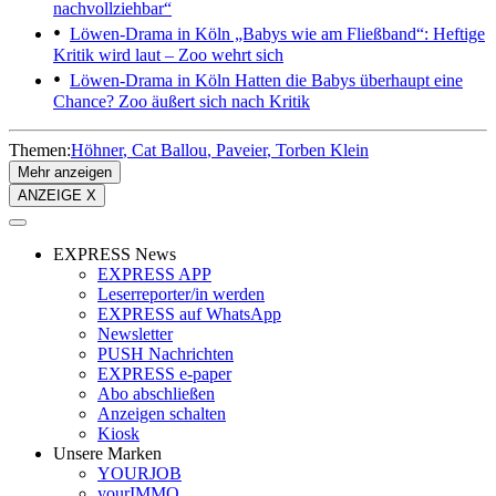
nachvollziehbar“
Löwen-Drama in Köln
„Babys wie am Fließband“: Heftige
Kritik wird laut – Zoo wehrt sich
Löwen-Drama in Köln
Hatten die Babys überhaupt eine
Chance? Zoo äußert sich nach Kritik
Themen:
Höhner
Cat Ballou
Paveier
Torben Klein
Mehr anzeigen
ANZEIGE X
EXPRESS News
EXPRESS APP
Leserreporter/in werden
EXPRESS auf WhatsApp
Newsletter
PUSH Nachrichten
EXPRESS e-paper
Abo abschließen
Anzeigen schalten
Kiosk
Unsere Marken
YOURJOB
yourIMMO