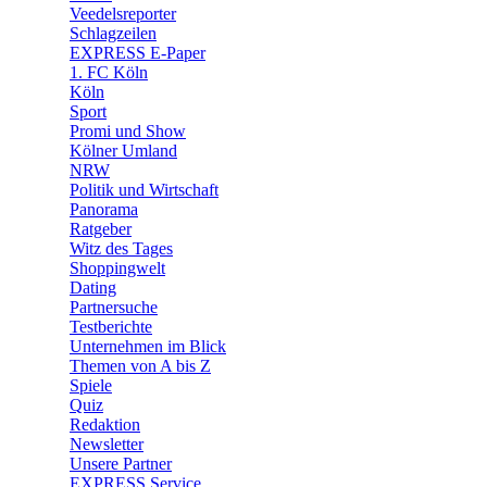
🛒 Shoppingwelt
Veedelsreporter
🧩 Spiele
Schlagzeilen
EXPRESS E-Paper
1. FC Köln
Köln
Sport
Promi und Show
Kölner Umland
NRW
Politik und Wirtschaft
Panorama
Ratgeber
Witz des Tages
Shoppingwelt
Dating
Partnersuche
Testberichte
Unternehmen im Blick
Themen von A bis Z
Spiele
Quiz
Redaktion
Newsletter
Unsere Partner
EXPRESS Service