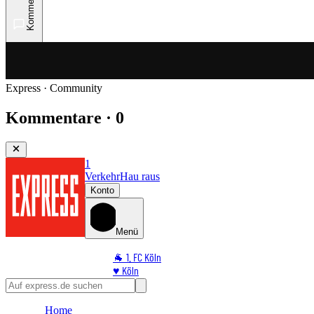
Kommentare
Express · Community
Kommentare · 0
1
Verkehr
Hau raus
Konto
Menü
🐐 1. FC Köln
♥️ Köln
⭐ Promi
🏆 Sport
Home