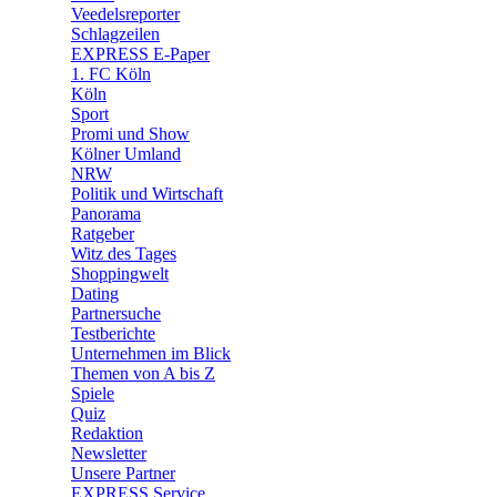
Veedelsreporter
🛒 Shoppingwelt
Schlagzeilen
🧩 Spiele
EXPRESS E-Paper
1. FC Köln
Köln
Sport
Promi und Show
Kölner Umland
NRW
Politik und Wirtschaft
Panorama
Ratgeber
Witz des Tages
Shoppingwelt
Dating
Partnersuche
Testberichte
Unternehmen im Blick
Themen von A bis Z
Spiele
Quiz
Redaktion
Newsletter
Unsere Partner
EXPRESS Service