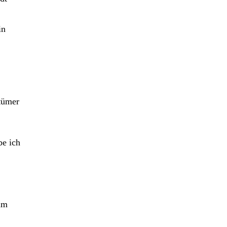
in
ntümer
be ich
um