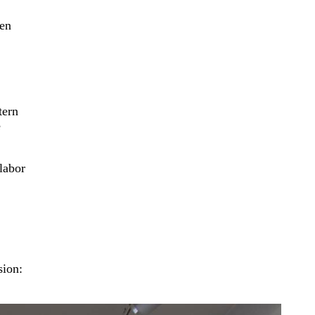
gen
tern
e
labor
sion: