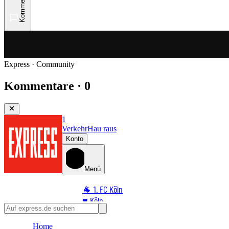
Kommentare
Express · Community
Kommentare · 0
1
Verkehr
Hau raus
Konto
Menü
🐐 1. FC Köln
♥️ Köln
⭐ Promi
Home
🏆 Sport