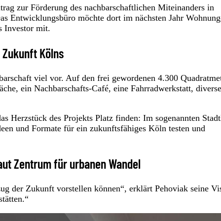
itrag zur Förderung des nachbarschaftlichen Miteinanders in
 Das Entwicklungsbüro möchte dort im nächsten Jahr Wohnun
s Investor mit.
 Zukunft Kölns
barschaft viel vor. Auf den frei gewordenen 4.300 Quadratme
che, ein Nachbarschafts-Café, eine Fahrradwerkstatt, divers
 Herzstück des Projekts Platz finden: Im sogenannten Stadt
een und Formate für ein zukunftsfähiges Köln testen und
aut Zentrum für urbanen Wandel
zug der Zukunft vorstellen können“, erklärt Pehoviak seine Vi
tätten.“