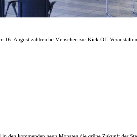
am 16. August zahlreiche Menschen zur Kick-Off-Veranstalt
l in den kommenden neun Monaten die grüne Zukunft der Sta