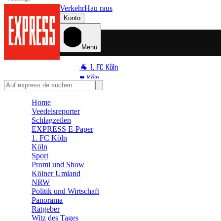
Verkehr
Hau raus
Konto
Menü
🐐 1. FC Köln
♥️ Köln
⭐ Promi
Home
🏆 Sport
Veedelsreporter
🛒 Shoppingwelt
Schlagzeilen
🧩 Spiele
EXPRESS E-Paper
1. FC Köln
Köln
Sport
Promi und Show
Kölner Umland
NRW
Politik und Wirtschaft
Panorama
Ratgeber
Witz des Tages