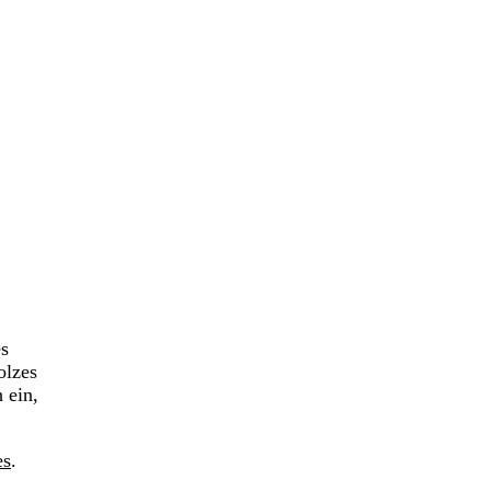
es
olzes
 ein,
es
.