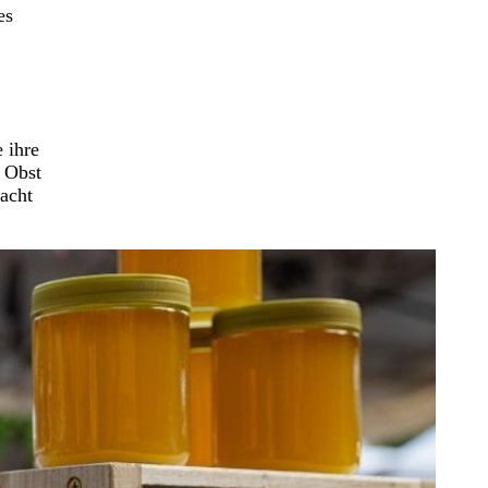
es
 ihre
 Obst
acht