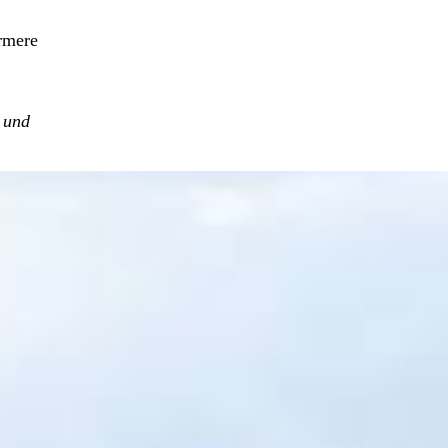
rmere
t und