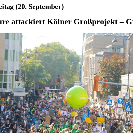
itag (20. September)
ure attackiert Kölner Großprojekt –