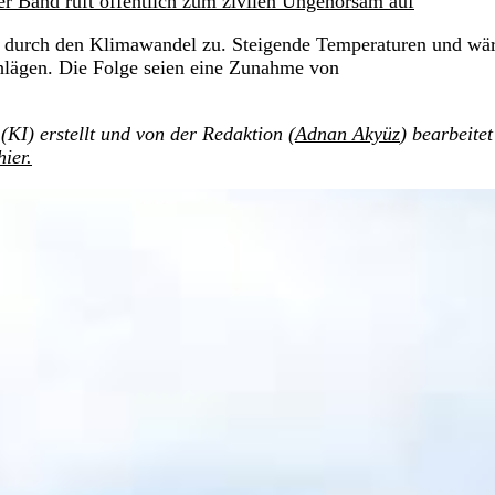
r Band ruft öffentlich zum zivilen Ungehorsam auf
e durch den Klimawandel zu. Steigende Temperaturen und wä
hlägen. Die Folge seien eine Zunahme von
(KI) erstellt und von der Redaktion (
Adnan Akyüz
) bearbeite
hier.