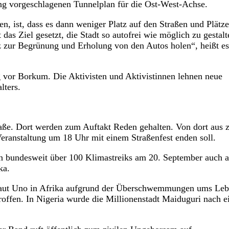
tung vorgeschlagenen Tunnelplan für die Ost-West-Achse.
, ist, dass es dann weniger Platz auf den Straßen und Plätze
das Ziel gesetzt, die Stadt so autofrei wie möglich zu gestalt
z zur Begrünung und Erholung von den Autos holen“, heißt es
vor Borkum. Die Aktivisten und Aktivistinnen lehnen neue
lters.
ße. Dort werden zum Auftakt Reden gehalten. Von dort aus z
ranstaltung um 18 Uhr mit einem Straßenfest enden soll.
n bundesweit über 100 Klimastreiks am 20. September auch a
ka.
d laut Uno in Afrika aufgrund der Überschwemmungen ums Le
offen. In Nigeria wurde die Millionenstadt Maiduguri nach 