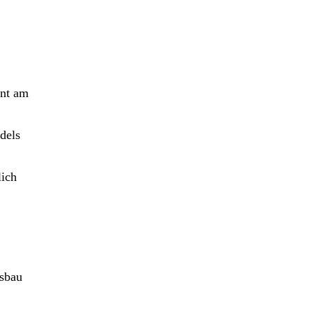
nnt am
dels
lich
usbau