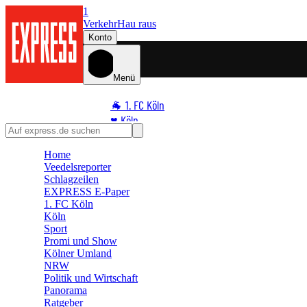
1
Verkehr
Hau raus
Konto
Menü
🐐 1. FC Köln
♥️ Köln
⭐ Promi
Home
🏆 Sport
Veedelsreporter
🛒 Shoppingwelt
Schlagzeilen
🧩 Spiele
EXPRESS E-Paper
1. FC Köln
Köln
Sport
Promi und Show
Kölner Umland
NRW
Politik und Wirtschaft
Panorama
Ratgeber