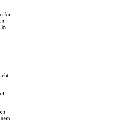
n für
en,
 in
ieht
uf
ben
einem