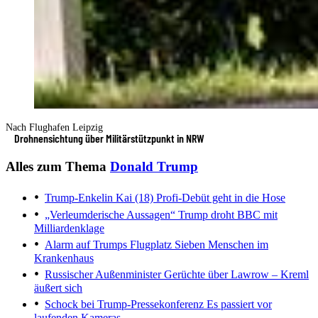
Nach Flughafen Leipzig
Drohnensichtung über Militärstützpunkt in NRW
Alles zum Thema
Donald Trump
Trump-Enkelin Kai (18)
Profi-Debüt geht in die Hose
„Verleumderische Aussagen“
Trump droht BBC mit
Milliardenklage
Alarm auf Trumps Flugplatz
Sieben Menschen im
Krankenhaus
Russischer Außenminister
Gerüchte über Lawrow – Kreml
äußert sich
Schock bei Trump-Pressekonferenz
Es passiert vor
laufenden Kameras