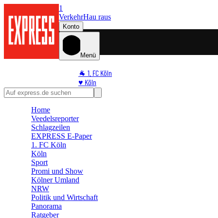
1
Verkehr
Hau raus
Konto
Menü
🐐 1. FC Köln
♥️ Köln
⭐ Promi
🏆 Sport
Home
🛒 Shoppingwelt
Veedelsreporter
🧩 Spiele
Schlagzeilen
EXPRESS E-Paper
1. FC Köln
Köln
Sport
Promi und Show
Kölner Umland
NRW
Politik und Wirtschaft
Panorama
Ratgeber