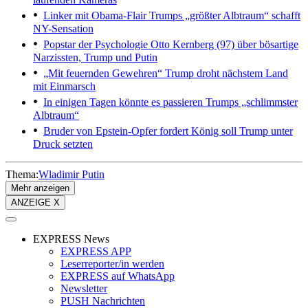
Linker mit Obama-Flair
Trumps „größter Albtraum“ schafft
NY-Sensation
Popstar der Psychologie
Otto Kernberg (97) über bösartige
Narzissten, Trump und Putin
„Mit feuernden Gewehren“
Trump droht nächstem Land
mit Einmarsch
In einigen Tagen könnte es passieren
Trumps „schlimmster
Albtraum“
Bruder von Epstein-Opfer fordert
König soll Trump unter
Druck setzten
Thema:
Wladimir Putin
Mehr anzeigen
ANZEIGE X
EXPRESS News
EXPRESS APP
Leserreporter/in werden
EXPRESS auf WhatsApp
Newsletter
PUSH Nachrichten