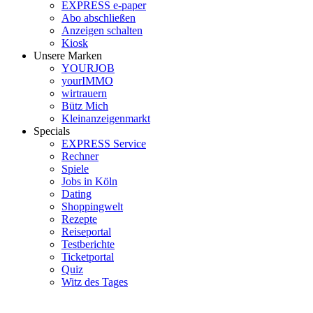
EXPRESS e-paper
Abo abschließen
Anzeigen schalten
Kiosk
Unsere Marken
YOURJOB
yourIMMO
wirtrauern
Bütz Mich
Kleinanzeigenmarkt
Specials
EXPRESS Service
Rechner
Spiele
Jobs in Köln
Dating
Shoppingwelt
Rezepte
Reiseportal
Testberichte
Ticketportal
Quiz
Witz des Tages