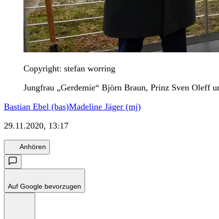
Copyright: stefan worring
Jungfrau „Gerdemie“ Björn Braun, Prinz Sven Oleff u
Bastian Ebel (bas)
Madeline Jäger (mj)
29.11.2020, 13:17
Anhören
Auf Google bevorzugen