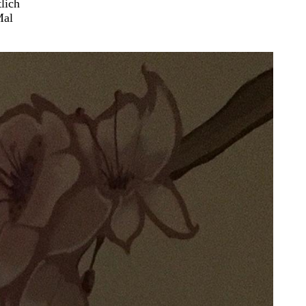
lich
Mal