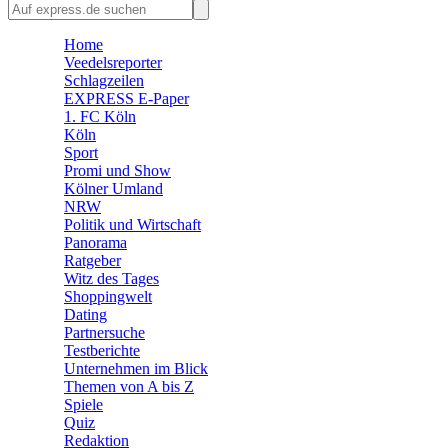
🛒 Shoppingwelt
Home
🧩 Spiele
Veedelsreporter
Schlagzeilen
EXPRESS E-Paper
1. FC Köln
Köln
Sport
Promi und Show
Kölner Umland
NRW
Politik und Wirtschaft
Panorama
Ratgeber
Witz des Tages
Shoppingwelt
Dating
Partnersuche
Testberichte
Unternehmen im Blick
Themen von A bis Z
Spiele
Quiz
Redaktion