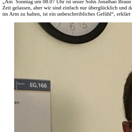
„Am Sonntag um 08.07 Uhr ist unser Sohn Jonathan Braun i
Zeit gelassen, aber wir sind einfach nur überglücklich und d
im Arm zu halten, ist ein unbeschreibliches Gefühl“, erklär