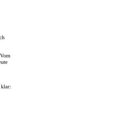
uch
: Vom
eute
klar: