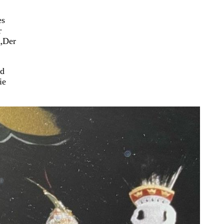
es
r
 „Der
nd
ie