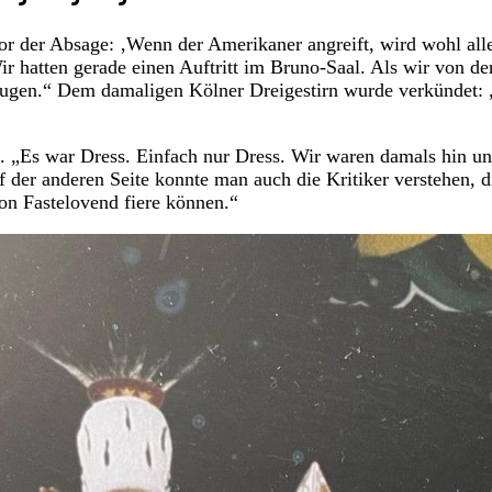
or der Absage: ‚Wenn der Amerikaner angreift, wird wohl all
r hatten gerade einen Auftritt im Bruno-Saal. Als wir von de
Augen.“ Dem damaligen Kölner Dreigestirn wurde verkündet:
. „Es war Dress. Einfach nur Dress. Wir waren damals hin u
uf der anderen Seite konnte man auch die Kritiker verstehen, d
ion Fastelovend fiere können.“