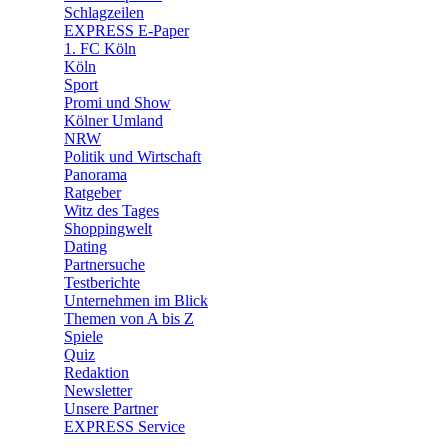
🛒 Shoppingwelt
Schlagzeilen
🧩 Spiele
EXPRESS E-Paper
1. FC Köln
Köln
Sport
Promi und Show
Kölner Umland
NRW
Politik und Wirtschaft
Panorama
Ratgeber
Witz des Tages
Shoppingwelt
Dating
Partnersuche
Testberichte
Unternehmen im Blick
Themen von A bis Z
Spiele
Quiz
Redaktion
Newsletter
Unsere Partner
EXPRESS Service