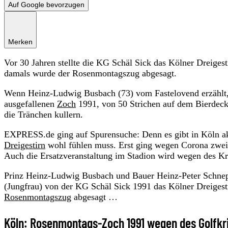
Auf Google bevorzugen
Merken
Vor 30 Jahren stellte die KG Schäl Sick das Kölner Dreigest
damals wurde der Rosenmontagszug abgesagt.
Wenn Heinz-Ludwig Busbach (73) vom Fastelovend erzählt,
ausgefallenen
Zoch
1991, von 50 Strichen auf dem Bierdeck
die Tränchen kullern.
EXPRESS.de ging auf Spurensuche: Denn es gibt in Köln ak
Dreigestirn
wohl fühlen muss. Erst ging wegen Corona zweima
Auch die Ersatzveranstaltung im Stadion wird wegen des Krie
Prinz Heinz-Ludwig Busbach und Bauer Heinz-Peter Schnep
(Jungfrau) von der KG Schäl Sick 1991 das Kölner Dreigest
Rosenmontagszug
abgesagt …
Köln: Rosenmontags-Zoch 1991 wegen des Golfkr