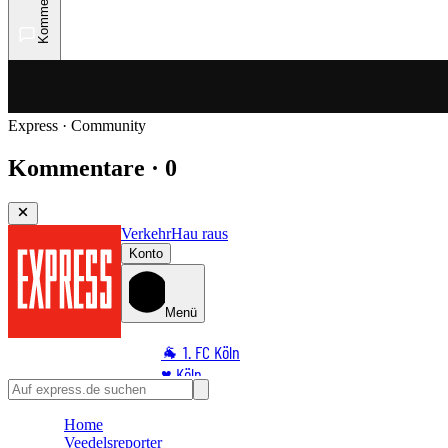
Kommentare
Express · Community
Kommentare · 0
Verkehr
Hau raus
Konto
Menü
🐐 1. FC Köln
♥️ Köln
⭐ Promi
Home
🏆 Sport
Veedelsreporter