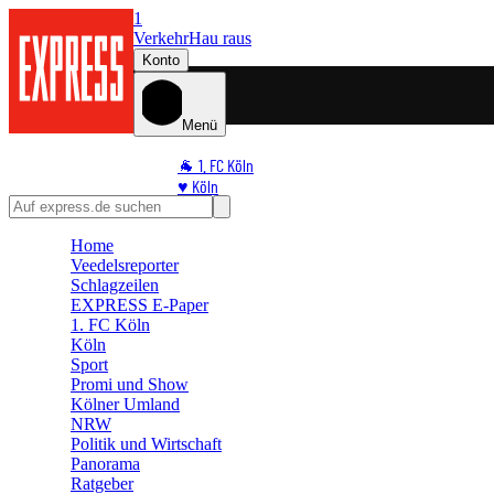
1
Verkehr
Hau raus
Konto
Menü
🐐 1. FC Köln
♥️ Köln
⭐ Promi
🏆 Sport
Home
Veedelsreporter
🛒 Shoppingwelt
Schlagzeilen
🧩 Spiele
EXPRESS E-Paper
1. FC Köln
Köln
Sport
Promi und Show
Kölner Umland
NRW
Politik und Wirtschaft
Panorama
Ratgeber