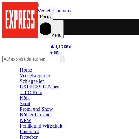
1
Verkehr
Hau raus
Konto
Menü
🐐 1. FC Köln
♥️ Köln
⭐ Promi
🏆 Sport
Home
🛒 Shoppingwelt
Veedelsreporter
🧩 Spiele
Schlagzeilen
EXPRESS E-Paper
1. FC Köln
Köln
Sport
Promi und Show
Kölner Umland
NRW
Politik und Wirtschaft
Panorama
Ratgeber