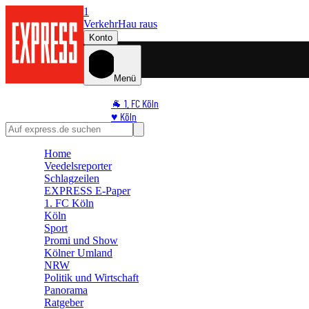
1
Verkehr
Hau raus
Konto
Menü
🐐 1. FC Köln
♥️ Köln
⭐ Promi
🏆 Sport
Home
Veedelsreporter
🛒 Shoppingwelt
Schlagzeilen
🧩 Spiele
EXPRESS E-Paper
1. FC Köln
Köln
Sport
Promi und Show
Kölner Umland
NRW
Politik und Wirtschaft
Panorama
Ratgeber