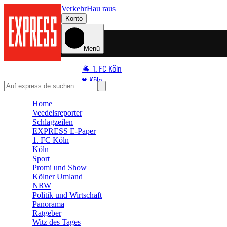
Verkehr
Hau raus
Konto
Menü
🐐 1. FC Köln
♥️ Köln
⭐ Promi
Home
🏆 Sport
Veedelsreporter
🛒 Shoppingwelt
Schlagzeilen
EXPRESS E-Paper
🧩 Spiele
1. FC Köln
Köln
Sport
Promi und Show
Kölner Umland
NRW
Politik und Wirtschaft
Panorama
Ratgeber
Witz des Tages