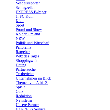
🛒 Shoppingwelt
Veedelsreporter
🧩 Spiele
Schlagzeilen
EXPRESS E-Paper
1. FC Köln
Köln
Sport
Promi und Show
Kölner Umland
NRW
Politik und Wirtschaft
Panorama
Ratgeber
Witz des Tages
Shoppingwelt
Dating
Partnersuche
Testberichte
Unternehmen im Blick
Themen von A bis Z
Spiele
Quiz
Redaktion
Newsletter
Unsere Partner
EXPRESS Service