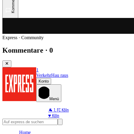
Kommentare
Express · Community
Kommentare · 0
1
Verkehr
Hau raus
Konto
Menü
🐐 1. FC Köln
♥️ Köln
⭐ Promi
🏆 Sport
Home