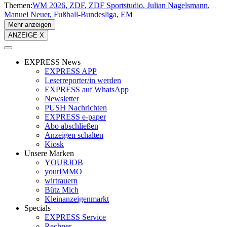
Themen:
WM 2026
ZDF
ZDF Sportstudio
Julian Nagelsmann
Manuel Neuer
Fußball-Bundesliga
EM
Mehr anzeigen
ANZEIGE X
EXPRESS News
EXPRESS APP
Leserreporter/in werden
EXPRESS auf WhatsApp
Newsletter
PUSH Nachrichten
EXPRESS e-paper
Abo abschließen
Anzeigen schalten
Kiosk
Unsere Marken
YOURJOB
yourIMMO
wirtrauern
Bütz Mich
Kleinanzeigenmarkt
Specials
EXPRESS Service
Rechner