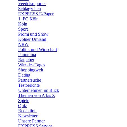
Veedelsreporter
🛒 Shoppingwelt
Schlagzeilen
🧩 Spiele
EXPRESS E-Paper
1. FC Köln
Köln
Sport
Promi und Show
Kölner Umland
NRW
Politik und Wirtschaft
Panorama
Ratgeber
Witz des Tages
Shoppingwelt
Dating
Partnersuche
Testberichte
Unternehmen im Blick
Themen von A bis Z
Spiele
Quiz
Redaktion
Newsletter
Unsere Partner
EXPRESS Service