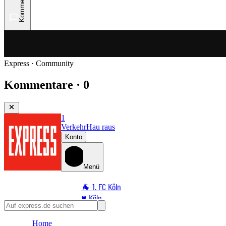
Kommentare
Express · Community
Kommentare · 0
1
Verkehr
Hau raus
Konto
Menü
🐐 1. FC Köln
♥️ Köln
⭐ Promi
Home
🏆 Sport