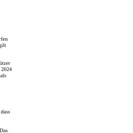
rfen
ilt
ützer
n 2024
als
 dass
 Das