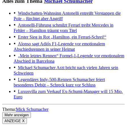
Alles zum Thema
Michael Schumacher
Windschatten-Wahnsinn
Antonelli entreißt Verstappen die
Pole – fürchtet aber Angriff
Antonelli-Führung schmilzt
Ferrari treibt Mercedes in
Fehler – Hamilton träumt vom Titel
Erster Sieg in Rot
„Hamilton, ein Ferrari-Schrei!“
Alonso sagt Adiós
F1-Legende vor emotionalem
Abschiedsrennen in seiner Heimat
„Mein letztes Rennen“
Formel-1-Legende vor emotionalem
Abschied in Barcelona
Michael Schumacher
Arzt bricht nach vielen Jahren sein
Schweigen
Legendäres Indy-500-Rennen
Schumacher feiert
besonderes Debüt – Schreck kurz vor Schluss
Luxusvilla zum Verkauf
Ex-Schumi-Manager will 15 Mio.
Euro
Thema:
Mick Schumacher
Mehr anzeigen
ANZEIGE X