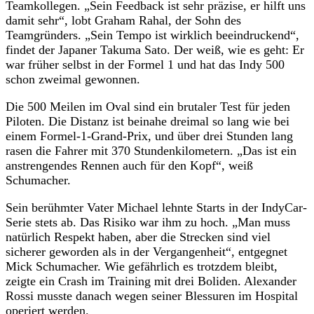
Teamkollegen. „Sein Feedback ist sehr präzise, er hilft uns
damit sehr“, lobt Graham Rahal, der Sohn des
Teamgründers. „Sein Tempo ist wirklich beeindruckend“,
findet der Japaner Takuma Sato. Der weiß, wie es geht: Er
war früher selbst in der Formel 1 und hat das Indy 500
schon zweimal gewonnen.
Die 500 Meilen im Oval sind ein brutaler Test für jeden
Piloten. Die Distanz ist beinahe dreimal so lang wie bei
einem Formel-1-Grand-Prix, und über drei Stunden lang
rasen die Fahrer mit 370 Stundenkilometern. „Das ist ein
anstrengendes Rennen auch für den Kopf“, weiß
Schumacher.
Sein berühmter Vater Michael lehnte Starts in der IndyCar-
Serie stets ab. Das Risiko war ihm zu hoch. „Man muss
natürlich Respekt haben, aber die Strecken sind viel
sicherer geworden als in der Vergangenheit“, entgegnet
Mick Schumacher. Wie gefährlich es trotzdem bleibt,
zeigte ein Crash im Training mit drei Boliden. Alexander
Rossi musste danach wegen seiner Blessuren im Hospital
operiert werden.