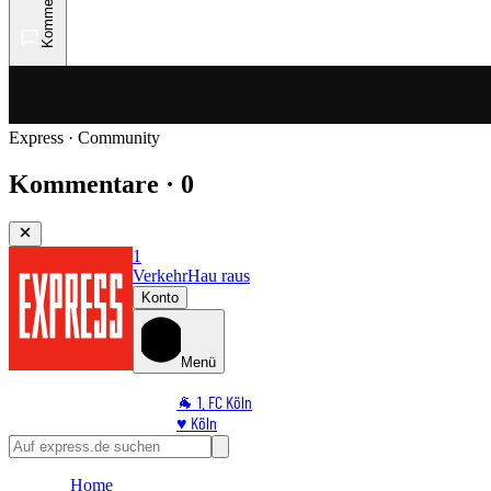
Kommentare
Express · Community
Kommentare · 0
1
Verkehr
Hau raus
Konto
Menü
🐐 1. FC Köln
♥️ Köln
⭐ Promi
🏆 Sport
Home