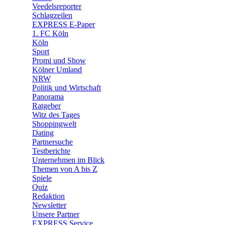
🛒 Shoppingwelt
Veedelsreporter
🧩 Spiele
Schlagzeilen
EXPRESS E-Paper
1. FC Köln
Köln
Sport
Promi und Show
Kölner Umland
NRW
Politik und Wirtschaft
Panorama
Ratgeber
Witz des Tages
Shoppingwelt
Dating
Partnersuche
Testberichte
Unternehmen im Blick
Themen von A bis Z
Spiele
Quiz
Redaktion
Newsletter
Unsere Partner
EXPRESS Service