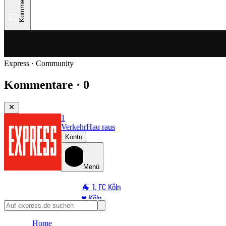
Kommentare
Express · Community
Kommentare · 0
1
Verkehr
Hau raus
Konto
Menü
🐐 1. FC Köln
♥️ Köln
⭐ Promi
Home
🏆 Sport