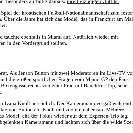
r. Besonders auffällig damals:
ihre freizügigen Outfits.
 Spiel der kroatischen Fußball-Nationalmannschaft zum feste
h. Über die Jahre hat sich das Model, das in Frankfurt am Ma
tet.
nd tauchte ebenfalls in Miami auf. Natürlich wieder mit
en in den Vordergrund stellten.
esorgt. Als Jenson Button mit zwei Moderatoren im Live-TV vo
e und die großen sportlichen Fragen vom Miami GP den Fans
r Boxengasse rechts von einer Frau mit Bauchfrei-Top, sehr
t.
ben Ivana Knöll persönlich. Der Kameramann vergaß während 
nkte von Button auf Knöll und zoomte näher ran. Mehrere
s Model, ehe der Fokus wieder auf dem Experten-Trio lag.
 abgelenkten Kameramann und lachten sich über die wilde Sze