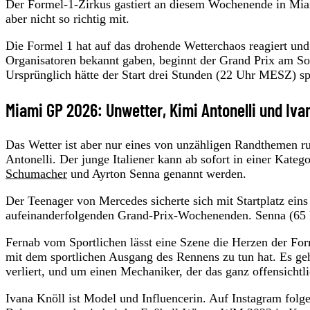
Der Formel-1-Zirkus gastiert an diesem Wochenende in Mi
aber nicht so richtig mit.
Die Formel 1 hat auf das drohende Wetterchaos reagiert und 
Organisatoren bekannt gaben, beginnt der Grand Prix am S
Ursprünglich hätte der Start drei Stunden (22 Uhr MESZ) spä
Miami GP 2026: Unwetter, Kimi Antonelli und Ivan
Das Wetter ist aber nur eines von unzähligen Randthemen 
Antonelli. Der junge Italiener kann ab sofort in einer Ka
Schumacher
und Ayrton Senna genannt werden.
Der Teenager von Mercedes sicherte sich mit Startplatz eins 
aufeinanderfolgenden Grand-Prix-Wochenenden. Senna (65 P
Fernab vom Sportlichen lässt eine Szene die Herzen der Form
mit dem sportlichen Ausgang des Rennens zu tun hat. Es g
verliert, und um einen Mechaniker, der das ganz offensichtli
Ivana Knöll ist Model und Influencerin. Auf Instagram folge