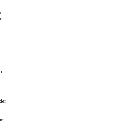
n
in
n
der
ne