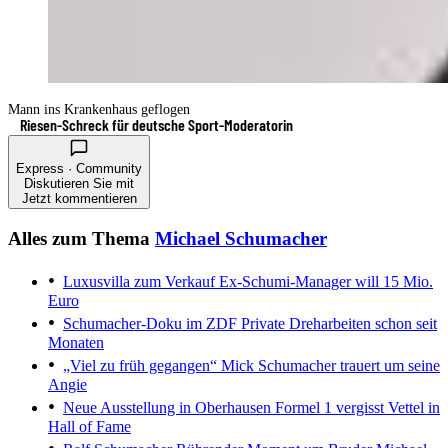
Mann ins Krankenhaus geflogen
Riesen-Schreck für deutsche Sport-Moderatorin
Express · Community
Diskutieren Sie mit
Jetzt kommentieren
Alles zum Thema
Michael Schumacher
Luxusvilla zum Verkauf
Ex-Schumi-Manager will 15 Mio.
Euro
Schumacher-Doku im ZDF
Private Dreharbeiten schon seit
Monaten
„Viel zu früh gegangen“
Mick Schumacher trauert um seine
Angie
Neue Ausstellung in Oberhausen
Formel 1 vergisst Vettel in
Hall of Fame