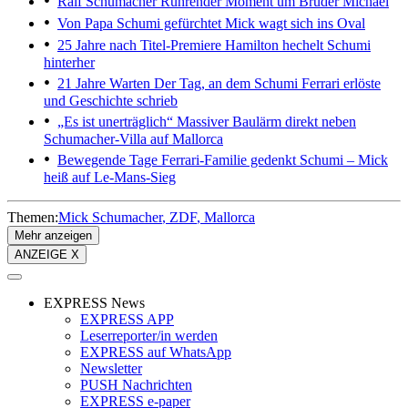
Ralf Schumacher
Rührender Moment um Bruder Michael
Von Papa Schumi gefürchtet
Mick wagt sich ins Oval
25 Jahre nach Titel-Premiere
Hamilton hechelt Schumi
hinterher
21 Jahre Warten
Der Tag, an dem Schumi Ferrari erlöste
und Geschichte schrieb
„Es ist unerträglich“
Massiver Baulärm direkt neben
Schumacher-Villa auf Mallorca
Bewegende Tage
Ferrari-Familie gedenkt Schumi – Mick
heiß auf Le-Mans-Sieg
Themen:
Mick Schumacher
ZDF
Mallorca
Mehr anzeigen
ANZEIGE X
EXPRESS News
EXPRESS APP
Leserreporter/in werden
EXPRESS auf WhatsApp
Newsletter
PUSH Nachrichten
EXPRESS e-paper