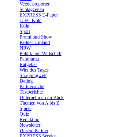
🛒 Shoppingwelt
Veedelsreporter
🧩 Spiele
Schlagzeilen
EXPRESS E-Paper
1. FC Köln
Köln
Sport
Promi und Show
Kölner Umland
NRW
Politik und Wirtschaft
Panorama
Ratgeber
Witz des Tages
Shoppingwelt
Dating
Partnersuche
Testberichte
Unternehmen im Blick
Themen von A bis Z
Spiele
Quiz
Redaktion
Newsletter
Unsere Partner
EXPRESS Service