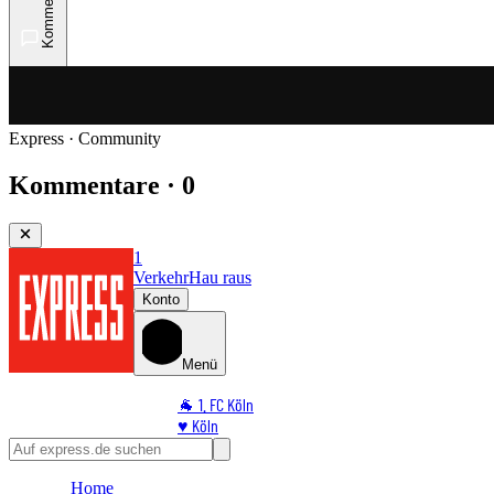
Kommentare
Express · Community
Kommentare · 0
1
Verkehr
Hau raus
Konto
Menü
🐐 1. FC Köln
♥️ Köln
⭐ Promi
🏆 Sport
Home