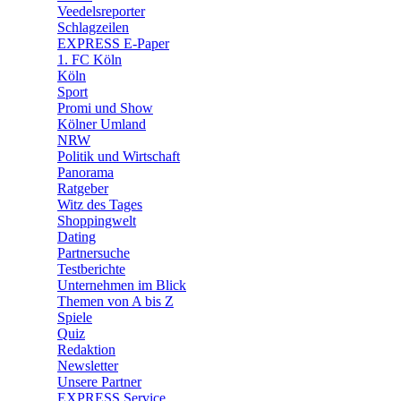
🛒 Shoppingwelt
Veedelsreporter
🧩 Spiele
Schlagzeilen
EXPRESS E-Paper
1. FC Köln
Köln
Sport
Promi und Show
Kölner Umland
NRW
Politik und Wirtschaft
Panorama
Ratgeber
Witz des Tages
Shoppingwelt
Dating
Partnersuche
Testberichte
Unternehmen im Blick
Themen von A bis Z
Spiele
Quiz
Redaktion
Newsletter
Unsere Partner
EXPRESS Service