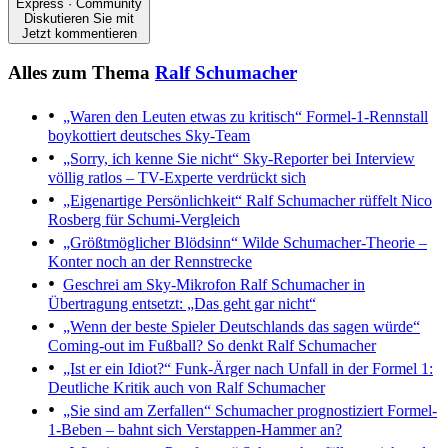
Express · Community
Diskutieren Sie mit
Jetzt kommentieren
Alles zum Thema
Ralf Schumacher
„Waren den Leuten etwas zu kritisch“
Formel-1-Rennstall
boykottiert deutsches Sky-Team
„Sorry, ich kenne Sie nicht“
Sky-Reporter bei Interview
völlig ratlos – TV-Experte verdrückt sich
„Eigenartige Persönlichkeit“
Ralf Schumacher rüffelt Nico
Rosberg für Schumi-Vergleich
„Größtmöglicher Blödsinn“
Wilde Schumacher-Theorie –
Konter noch an der Rennstrecke
Geschrei am Sky-Mikrofon
Ralf Schumacher in
Übertragung entsetzt: „Das geht gar nicht“
„Wenn der beste Spieler Deutschlands das sagen würde“
Coming-out im Fußball? So denkt Ralf Schumacher
„Ist er ein Idiot?“
Funk-Ärger nach Unfall in der Formel 1:
Deutliche Kritik auch von Ralf Schumacher
„Sie sind am Zerfallen“
Schumacher prognostiziert Formel-
1-Beben – bahnt sich Verstappen-Hammer an?