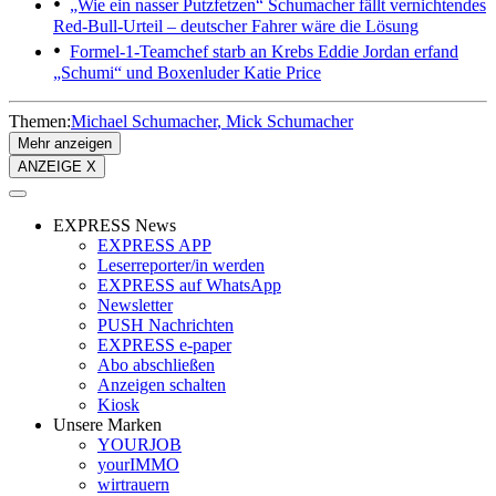
„Wie ein nasser Putzfetzen“
Schumacher fällt vernichtendes
Red-Bull-Urteil – deutscher Fahrer wäre die Lösung
Formel-1-Teamchef starb an Krebs
Eddie Jordan erfand
„Schumi“ und Boxenluder Katie Price
Themen:
Michael Schumacher
Mick Schumacher
Mehr anzeigen
ANZEIGE X
EXPRESS News
EXPRESS APP
Leserreporter/in werden
EXPRESS auf WhatsApp
Newsletter
PUSH Nachrichten
EXPRESS e-paper
Abo abschließen
Anzeigen schalten
Kiosk
Unsere Marken
YOURJOB
yourIMMO
wirtrauern