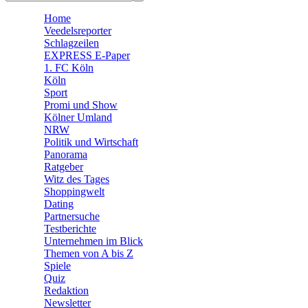
🧩 Spiele
Home
Veedelsreporter
Schlagzeilen
EXPRESS E-Paper
1. FC Köln
Köln
Sport
Promi und Show
Kölner Umland
NRW
Politik und Wirtschaft
Panorama
Ratgeber
Witz des Tages
Shoppingwelt
Dating
Partnersuche
Testberichte
Unternehmen im Blick
Themen von A bis Z
Spiele
Quiz
Redaktion
Newsletter