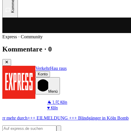
Kommentare
Express · Community
Kommentare · 0
Verkehr
Hau raus
Konto
Menü
🐐 1. FC Köln
♥️ Köln
⭐ Promi
+ EILMELDUNG +++
Blindgänger in Köln
Bombe im Rhein! Hier ko
🏆 Sport
🛒 Shoppingwelt