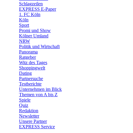
🛒 Shoppingwelt
Schlagzeilen
🧩 Spiele
EXPRESS E-Paper
1. FC Köln
Köln
Sport
Promi und Show
Kölner Umland
NRW
Politik und Wirtschaft
Panorama
Ratgeber
Witz des Tages
Shoppingwelt
Dating
Partnersuche
Testberichte
Unternehmen im Blick
Themen von A bis Z
Spiele
Quiz
Redaktion
Newsletter
Unsere Partner
EXPRESS Service