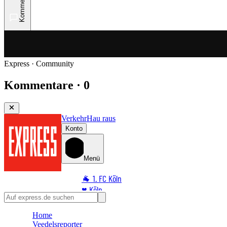
Kommentare
Express · Community
Kommentare · 0
Verkehr
Hau raus
Konto
Menü
🐐 1. FC Köln
♥️ Köln
⭐ Promi
Home
🏆 Sport
Veedelsreporter