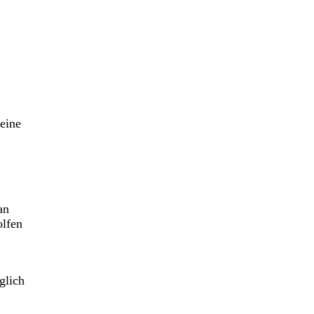
 eine
an
olfen
lich