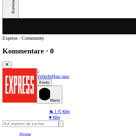
Kommentare
Express · Community
Kommentare · 0
1
Verkehr
Hau raus
Konto
Menü
🐐 1. FC Köln
♥️ Köln
⭐ Promi
🏆 Sport
Home