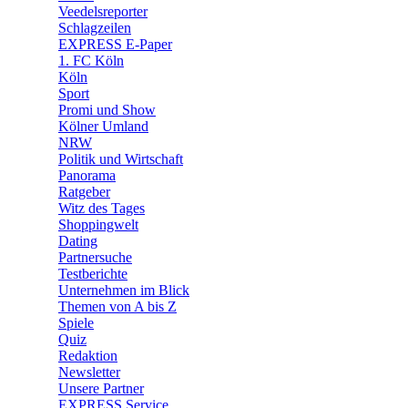
🛒 Shoppingwelt
Veedelsreporter
🧩 Spiele
Schlagzeilen
EXPRESS E-Paper
1. FC Köln
Köln
Sport
Promi und Show
Kölner Umland
NRW
Politik und Wirtschaft
Panorama
Ratgeber
Witz des Tages
Shoppingwelt
Dating
Partnersuche
Testberichte
Unternehmen im Blick
Themen von A bis Z
Spiele
Quiz
Redaktion
Newsletter
Unsere Partner
EXPRESS Service