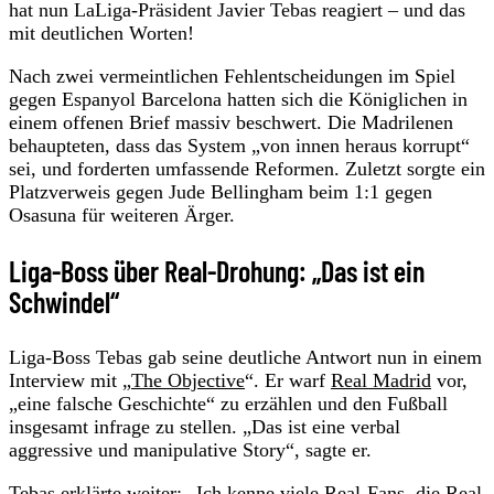
hat nun LaLiga-Präsident Javier Tebas reagiert – und das
mit deutlichen Worten!
Nach zwei vermeintlichen Fehlentscheidungen im Spiel
gegen Espanyol Barcelona hatten sich die Königlichen in
einem offenen Brief massiv beschwert. Die Madrilenen
behaupteten, dass das System „von innen heraus korrupt“
sei, und forderten umfassende Reformen. Zuletzt sorgte ein
Platzverweis gegen Jude Bellingham beim 1:1 gegen
Osasuna für weiteren Ärger.
Liga-Boss über Real-Drohung: „Das ist ein
Schwindel“
Liga-Boss Tebas gab seine deutliche Antwort nun in einem
Interview mit „
The Objective
“. Er warf
Real Madrid
vor,
„eine falsche Geschichte“ zu erzählen und den Fußball
insgesamt infrage zu stellen. „Das ist eine verbal
aggressive und manipulative Story“, sagte er.
Tebas erklärte weiter: „Ich kenne viele Real-Fans, die Real