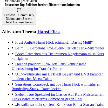
„Der Fußball gehört allen“
Deutscher Top-Politiker fordert Rücktritt von Infantino
Express · Community
Diskutieren Sie mit
Jetzt kommentieren
Alles zum Thema
Hansi Flick
Frust-Auftritt
Hansi Flick schimpft: „Das ist Müll!“
Beim FC Barcelona
Ex-Bayern-Star jetzt Flick-Mitarbeiter
Böses Erwachen aus Titelträumen
Nagelsmann muss Kurs
korrigieren
Hoeneß plaudert Flick-Detail aus
Gemeinsame
Überraschung im Transfer-Poker
U17-Weltmeister mit DFB-Elf
Bayern und BVB kämpfen
um deutsches Mega-Talent
Sensations-Comeback mit 36?
Hansi Flick will früheren
Bundesliga-Star zu Barca locken
Sieben-Tore-Spektakel im Clásico
Auf Kurs Meisterschaft:
Flicks Barca feiert irres Comeback gegen Real
„Er sollte so nicht spielen“
Kritik von Barca-Star an Trainer