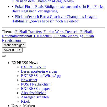
Flick nach dem Champions-League-Aus?
Pokal-Finale
Reals Rüdiger rastet aus und sieht Rot, Flicks
Barca siegt nach Verlängerung
Flick außer sich
Barca-Coach vor Champions-League-
Halbfinale: „Sowas habe ich noch nie erlebt“
Themen:
Fußball Transfers
Florian Wirtz
Deutsche Fußball-
Nationalmannschaft
Uli Hoeneß
Fußball-Bundesliga
Julian
Nagelsmann
Mehr anzeigen
ANZEIGE X
EXPRESS News
EXPRESS APP
Leserreporter/in werden
EXPRESS auf WhatsApp
Newsletter
PUSH Nachrichten
EXPRESS e-paper
Abo abschließen
Anzeigen schalten
Kiosk
Unsere Marken