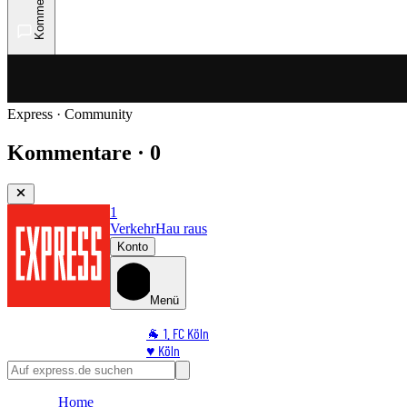
Kommentare
Express · Community
Kommentare · 0
1
Verkehr
Hau raus
Konto
Menü
🐐 1. FC Köln
♥️ Köln
⭐ Promi
🏆 Sport
Home