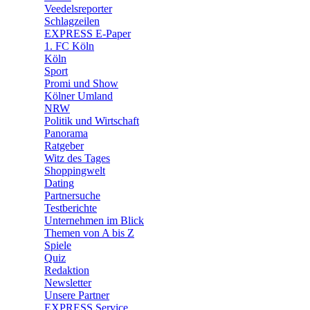
🛒 Shoppingwelt
Veedelsreporter
🧩 Spiele
Schlagzeilen
EXPRESS E-Paper
1. FC Köln
Köln
Sport
Promi und Show
Kölner Umland
NRW
Politik und Wirtschaft
Panorama
Ratgeber
Witz des Tages
Shoppingwelt
Dating
Partnersuche
Testberichte
Unternehmen im Blick
Themen von A bis Z
Spiele
Quiz
Redaktion
Newsletter
Unsere Partner
EXPRESS Service